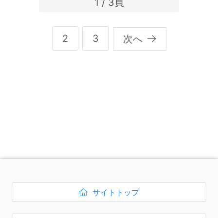
1 / 3頁
2
3
次
へ
次のコンテンツはページのフッ
サイトトップ
ボタン1、
を開く