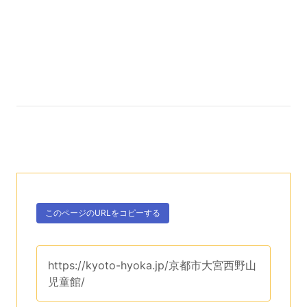
次のコンテンツはこのページのURLを、クリップボー
ボタン、
このページのURLを
コピーする
。
このページのURLは、
https://kyoto-hyoka.jp/京都市大宮西野山
児童館/
です。