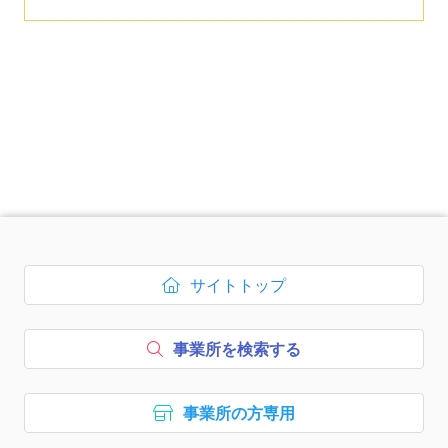
次のコンテンツはページのフッ
サイトトップ
ボタン1、
を開く
事業所を検索する
ボタン2、
事業所の方専用
ボタン3、