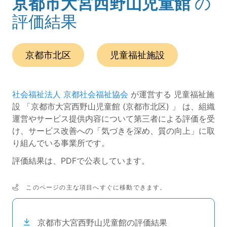
京都市大宮西野山児童館
の
(ページのタイトル)
評価結果
この事業所の所在エリアは、
です。
種別は
です。
京都市北区
児童福祉施設
社会福祉法人 京都社会福祉協会
が運営する 児童福祉施
設 「京都市大宮西野山児童館 (京都市北区) 」 は、組織
運営やサービス提供内容について第三者による評価を受
け、サービス改善への「気づきを深め、質の向上」に取
り組んでいる事業所です。
評価結果は、PDFで公表しています。
このページの主な項目へすぐに移動できます。
次のコンテンツは目次ナビゲーションリンクです。
京都市大宮西野山児童館の評価結果