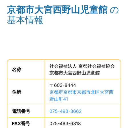
京都市大宮西野山児童館
の
(タイトル)
基本情報
事業所の基礎データを読み上げます。
社会福祉法人 京都社会福祉協会
。
名称
は、
京都市大宮西野山児童館
、です。
〒603-8444
住所
は、
京都府京都市京都市北区大宮西
野山町41
、です。
電話番号
は、
075-493-3662
、です。
FAX番号
は、
075-493-6318
、です。