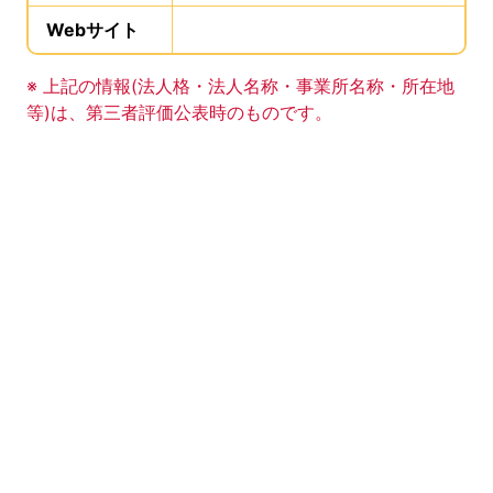
Webサイト
、この事業所のWebサイトの登録は
事業所の基礎データの読み上げは以上です。
※ 上記の情報(法人格・法人名称・事業所名称・所在地
等)は、第三者評価公表時のものです。
このエリアは Google Map による地図表示エリアで
地