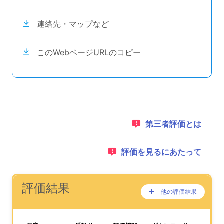
連絡先・マップなど
このWebページURLのコピー
目次のナビゲーションリンクの読み上げは以上です。
次のコンテンツは第三者評価の説明のためのナビゲーショ
1：
第三者評価とは
2：
評価を見るにあたって
ナビゲーションリンクの読み上げは以上です。
次は事業所評価を公表するためのエリアです。
(タイトル)
評価結果
他の評価結果
ここに過去の公表
が、あります。