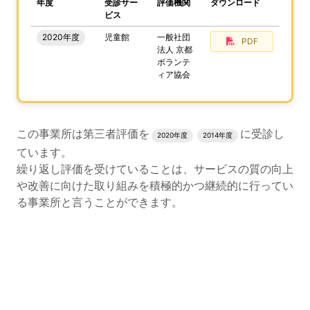
、この事業所の評価結果をPDFでダウンロードすること
年度
受診サー
評価機関
ダウンロード
ビス
2020年度
児童館
一般社団
PDF
法人 京都
ボランテ
ィア協会
評価結果のPDFでのダウンロードエリアの読み上げは以上
この事業所は第三者評価を
に受診し
2020年度
2014年度
ています。
繰り返し評価を受けていることは、サービスの質の向上
や改善に向けた取り組みを積極的かつ継続的に行ってい
る事業所と言うことができます。
評価公表コンテンツの読み上げは以上です。