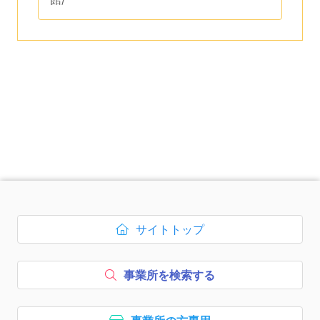
次のコンテンツはページのフッ
サイトトップ
ボタン1、
を開く
事業所を検索する
ボタン2、