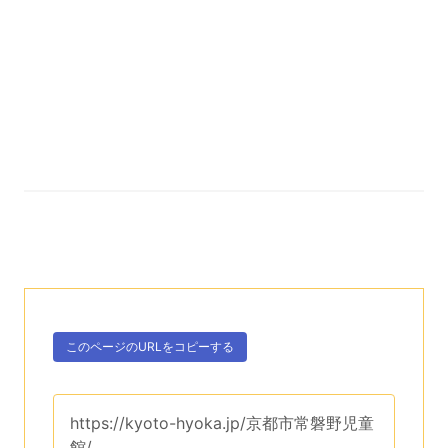
次のコンテンツはこのページのURLを、クリップボー
ボタン、
このページのURLを
コピーする
。
このページのURLは、
https://kyoto-hyoka.jp/京都市常磐野児童
館/
です。