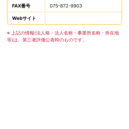
FAX番号
は、
075-872-9903
、です。
Webサイト
、この事業所のWebサイトの登録は
事業所の基礎データの読み上げは以上です。
※ 上記の情報(法人格・法人名称・事業所名称・所在地
等)は、第三者評価公表時のものです。
このエリアは Google Map による地図表示エリアで
地