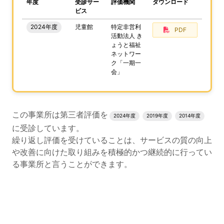
、この事業所の評価結果をPDFでダウンロードすること
年度
受診サー
評価機関
ダウンロード
ビス
2024年度
児童館
特定非営利
PDF
活動法人 き
ょうと福祉
ネットワー
ク「一期一
会」
評価結果のPDFでのダウンロードエリアの読み上げは以上
この事業所は第三者評価を
2024年度
2019年度
2014年度
に受診しています。
繰り返し評価を受けていることは、サービスの質の向上
や改善に向けた取り組みを積極的かつ継続的に行ってい
る事業所と言うことができます。
評価公表コンテンツの読み上げは以上です。