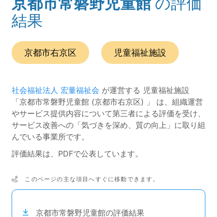
京都市常磐野児童館
の評価
(ページのタイトル)
結果
この事業所の所在エリアは、
です。
種別は
です。
京都市右京区
児童福祉施設
社会福祉法人 宏量福祉会
が運営する 児童福祉施設
「京都市常磐野児童館 (京都市右京区) 」 は、組織運営
やサービス提供内容について第三者による評価を受け、
サービス改善への「気づきを深め、質の向上」に取り組
んでいる事業所です。
評価結果は、PDFで公表しています。
このページの主な項目へすぐに移動できます。
次のコンテンツは目次ナビゲーションリンクです。
京都市常磐野児童館の評価結果