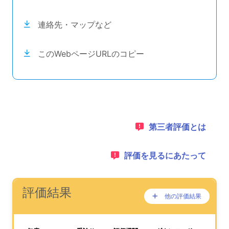
連絡先・マップなど
このWebページURLのコピー
目次のナビゲーションリンクの読み上げは以上です。
次のコンテンツは第三者評価の説明のためのナビゲーショ
1：
第三者評価とは
2：
評価を見るにあたって
ナビゲーションリンクの読み上げは以上です。
次は事業所評価を公表するためのエリアです。
(タイトル)
評価結果
他の評価結果
ここに過去の公表
が、あります。