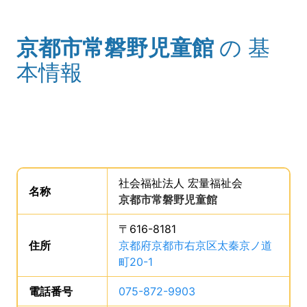
京都市常磐野児童館
の
基
(タイトル)
本情報
事業所の基礎データを読み上げます。
社会福祉法人 宏量福祉会
。
名称
は、
京都市常磐野児童館
、です。
〒616-8181
住所
は、
京都府京都市右京区太秦京ノ道
町20-1
、です。
電話番号
は、
075-872-9903
、です。