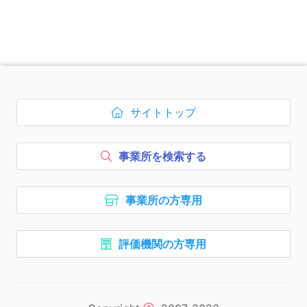
次のコンテンツはページのフッ
サイトトップ
ボタン1、
を開く
事業所を検索する
ボタン2、
事業所の方専用
ボタン3、
評価機関の方専用
ボタン4、
ナビゲーションリンクはここま
次のエリアはコピーライトの情