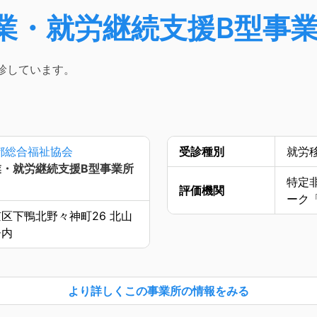
業・就労継続支援B型事業
診しています。
都総合福祉協会
受診種別
就労
・就労継続支援B型事業所
特定
評価機関
ーク
区下鴨北野々神町26 北山
ー内
より詳しく
この事業所の情報をみる