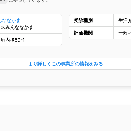
に受診しています。
8年度
んななかま
受診種別
生活
ースみんななかま
評価機関
一般
内後69-1
より詳しく
この事業所の情報をみる