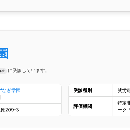
園
に受診しています。
0年度
ずなぎ学園
受診種別
就労
園
特定
評価機関
209-3
ーク