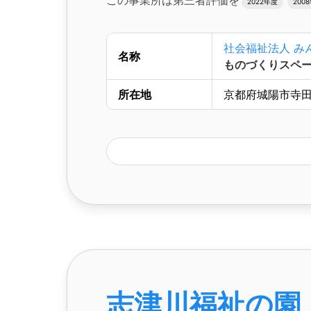
この事業所は第三者評価を
2022年度
200
社会福祉法人 み
名称
ものづくりスペ
所在地
京都府城陽市寺田垣
志津川福祉の園