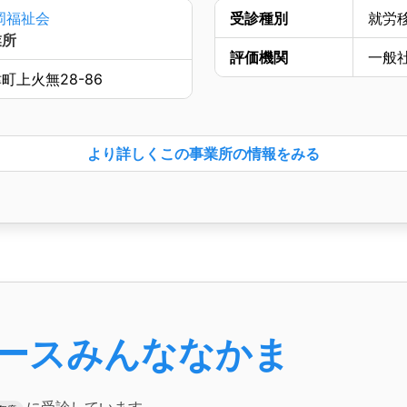
岡福祉会
受診種別
就労
業所
評価機関
一般
町上火無28-86
より詳しく
この事業所の情報をみる
ースみんななかま