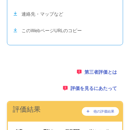
連絡先・マップなど
このWebページURLのコピー
目次のナビゲーションリンクの読み上げは以上です。
次のコンテンツは第三者評価の説明のためのナビゲーショ
1：
第三者評価とは
2：
評価を見るにあたって
ナビゲーションリンクの読み上げは以上です。
次は事業所評価を公表するためのエリアです。
(タイトル)
評価結果
他の評価結果
ここに過去の公表
が、あります。