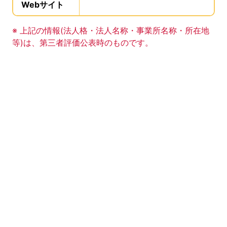
Webサイト
、この事業所のWebサイトの登録は
事業所の基礎データの読み上げは以上です。
※ 上記の情報(法人格・法人名称・事業所名称・所在地
等)は、第三者評価公表時のものです。
このエリアは Google Map による地図表示エリアで
地