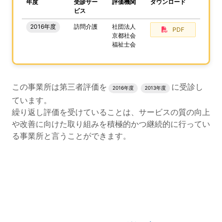
、この事業所の評価結果をPDFでダウンロードすること
年度
受診サー
評価機関
ダウンロード
ビス
2016年度
訪問介護
社団法人
PDF
京都社会
福祉士会
評価結果のPDFでのダウンロードエリアの読み上げは以上
この事業所は第三者評価を
に受診し
2016年度
2013年度
ています。
繰り返し評価を受けていることは、サービスの質の向上
や改善に向けた取り組みを積極的かつ継続的に行ってい
る事業所と言うことができます。
評価公表コンテンツの読み上げは以上です。