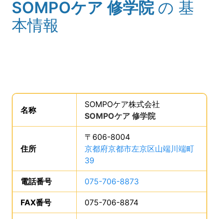
SOMPOケア 修学院
の
基
(タイトル)
本情報
事業所の基礎データを読み上げます。
SOMPOケア株式会社
。
名称
は、
SOMPOケア 修学院
、です。
〒606-8004
住所
は、
京都府京都市左京区山端川端町
39
、です。
電話番号
は、
075-706-8873
、です。
FAX番号
は、
075-706-8874
、です。