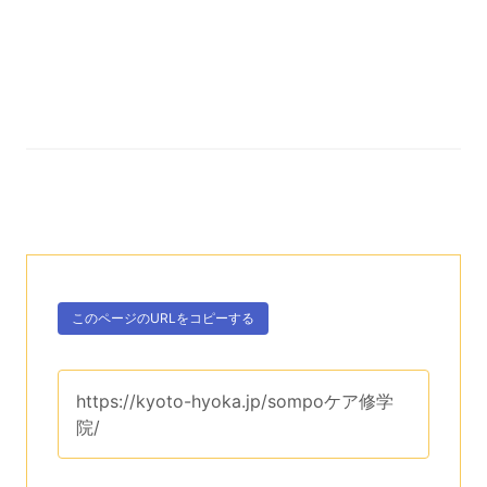
次のコンテンツはこのページのURLを、クリップボー
ボタン、
このページのURLを
コピーする
。
このページのURLは、
https://kyoto-hyoka.jp/sompoケア修学
院/
です。