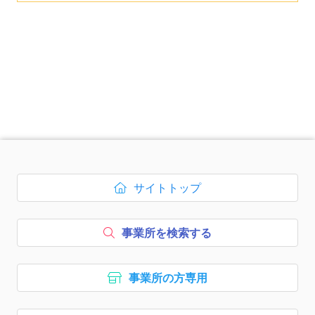
次のコンテンツはページのフッ
サイトトップ
ボタン1、
を開く
事業所を検索する
ボタン2、
事業所の方専用
ボタン3、