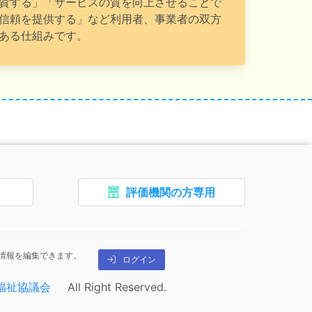
資する」「サービスの質を向上させることで
信頼を提供する」など利用者、事業者の双方
ある仕組みです。
ターです。フッターのエリアには、トップページを開くなどの
評価機関の方専用
、
ボタン4、
情報を編集できます。
ログイン
報です。
このページの編集を行うためのリン
福祉協議会
All Right Reserved.