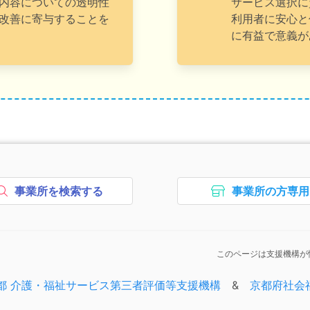
内容についての透明性
サービス選択に
改善に寄与することを
利用者に安心と
に有益で意義が
次のコンテンツはページのフッ
事業所を検索する
事業所の方専用
ボタン2、
ボタン3
このページは支援機構が
次のエリアはコピーライトの情
都 介護・福祉サービス第三者評価等支援機構
&
京都府社会