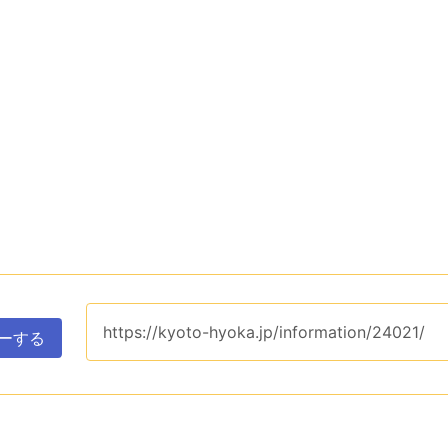
https://kyoto-hyoka.jp/information/24021/
ーする