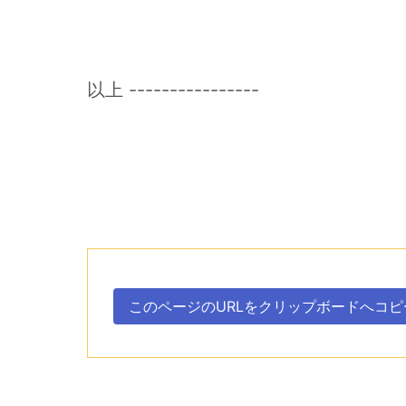
以上 ----------------
このページのURLを
クリップボードへ
コピ
。