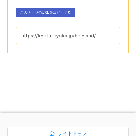
次のコンテンツはこのページのURLを、クリップボー
ボタン、
このページのURLを
コピーする
。
このページのURLは、
https://kyoto-hyoka.jp/holyland/
です。
次のコンテンツはページのフッ
サイトトップ