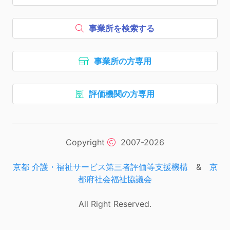
ボタン1、
を開く
事業所を検索する
ボタン2、
事業所の方専用
ボタン3、
評価機関の方専用
ボタン4、
ナビゲーションリンクはここま
次のエリアはコピーライトの情
Copyright
2007-2026
京都 介護・福祉サービス第三者評価等支援機構
&
京
都府社会福祉協議会
All Right Reserved.