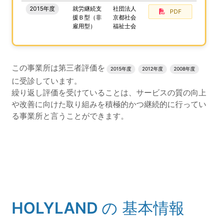
2015年度
就労継続支
社団法人
PDF
援Ｂ型（非
京都社会
雇用型）
福祉士会
評価結果のPDFでのダウンロードエリアの読み上げは以上
この事業所は第三者評価を
2015年度
2012年度
2008年度
に受診しています。
繰り返し評価を受けていることは、サービスの質の向上
や改善に向けた取り組みを積極的かつ継続的に行ってい
る事業所と言うことができます。
評価公表コンテンツの読み上げは以上です。
HOLYLAND
の
基本情報
(タイトル)