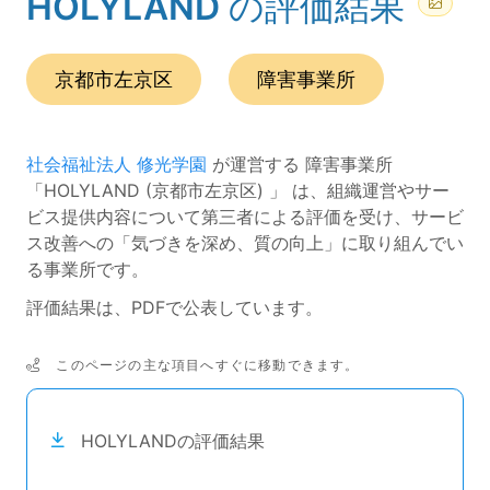
HOLYLAND
の評価結果
(ページのタイトル)
この事業所の所在エリアは、
です。
種別は
です。
京都市左京区
障害事業所
社会福祉法人 修光学園
が運営する 障害事業所
「HOLYLAND (京都市左京区) 」 は、組織運営やサー
ビス提供内容について第三者による評価を受け、サービ
ス改善への「気づきを深め、質の向上」に取り組んでい
る事業所です。
評価結果は、PDFで公表しています。
このページの主な項目へすぐに移動できます。
次のコンテンツは目次ナビゲーションリンクです。
HOLYLANDの評価結果