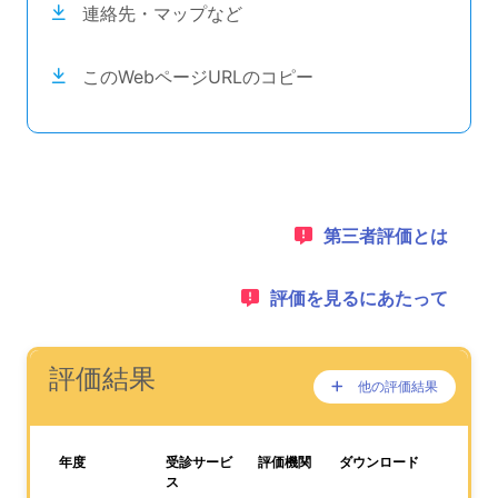
連絡先・マップなど
このWebページURLのコピー
目次のナビゲーションリンクの読み上げは以上です。
次のコンテンツは第三者評価の説明のためのナビゲーショ
1：
第三者評価とは
2：
評価を見るにあたって
ナビゲーションリンクの読み上げは以上です。
次は事業所評価を公表するためのエリアです。
(タイトル)
評価結果
他の評価結果
ここに過去の公表
が、あります。
、この事業所の評価結果をPDFでダウンロードすること
年度
受診サービ
評価機関
ダウンロード
ス