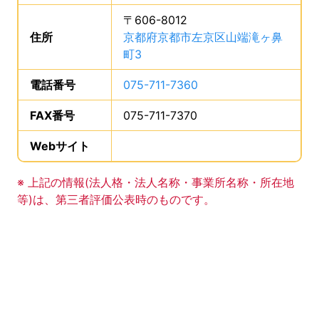
〒606-8012
住所
は、
京都府京都市左京区山端滝ヶ鼻
町3
、です。
電話番号
は、
075-711-7360
、です。
FAX番号
は、
075-711-7370
、です。
Webサイト
、この事業所のWebサイトの登録は
事業所の基礎データの読み上げは以上です。
※ 上記の情報(法人格・法人名称・事業所名称・所在地
等)は、第三者評価公表時のものです。
このエリアは Google Map による地図表示エリアで
地