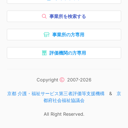
ボタン1、
を開く
事業所を検索する
ボタン2、
事業所の方専用
ボタン3、
評価機関の方専用
ボタン4、
ナビゲーションリンクはここま
次のエリアはコピーライトの情
Copyright
2007-2026
京都 介護・福祉サービス第三者評価等支援機構
&
京
都府社会福祉協議会
All Right Reserved.