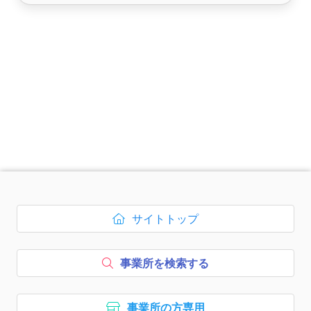
次のコンテンツはページのフッ
サイトトップ
ボタン1、
を開く
事業所を検索する
ボタン2、
事業所の方専用