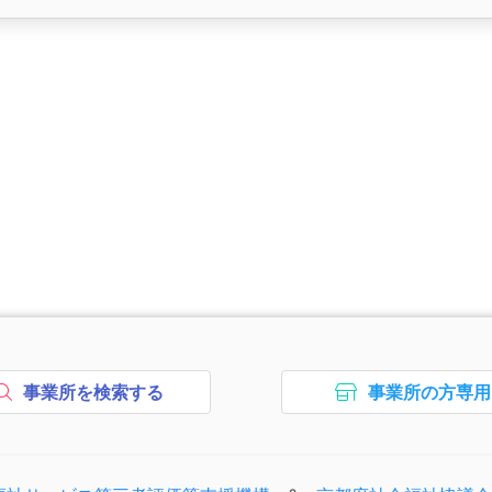
次のコンテンツはページのフッ
事業所を検索する
事業所の方専用
ボタン2、
ボタン3
次のエリアはコピーライトの情