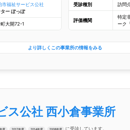
治市福祉サービス公社
受診種別
訪問
ター ぽっぽ
特定
評価機関
大開72-1
ーク
より詳しく
この事業所の情報をみる
ビス公社 西小倉事業所
に受診しています。
2年度
2017年度
2014年度
2008年度