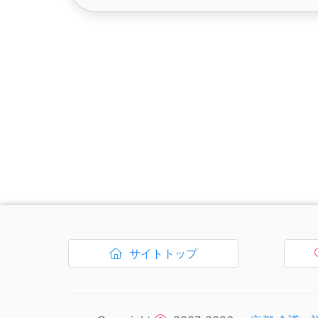
ナビゲーションリンクはここまでです。
サイトトップ
ボタン1、
を開く