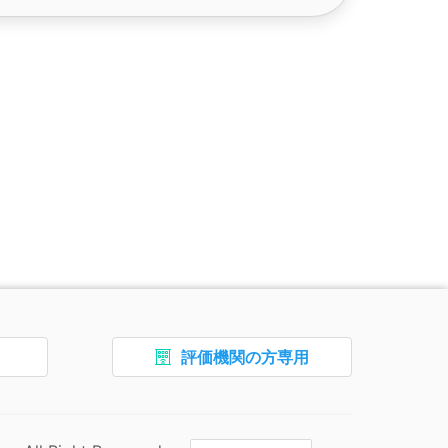
ターです。フッターのエリアには、トップページを開くなどの
評価機関の方専用
、
ボタン4、
報です。