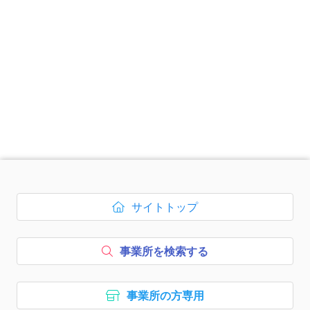
次のコンテンツはページのフッ
サイトトップ
ボタン1、
を開く
事業所を検索する
ボタン2、
事業所の方専用
ボタン3、