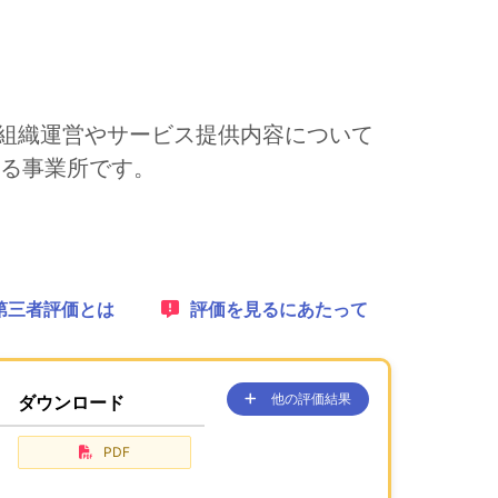
は、組織運営やサービス提供内容について
る事業所です。
れます。
1：
第三者評価とは
2：
評価を見るにあたって
他の評価結果
ダウンロード
、ここに過去の公表コンテンツを
が、あります。
PDF