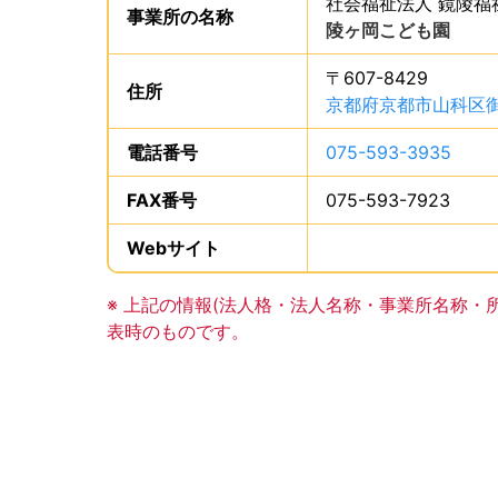
社会福祉法人 鏡陵福
事業所の
名称
は、
陵ヶ岡こども園
、で
〒607-8429
住所
は、
京都府京都市山科区御
電話番号
は、
075-593-3935
、で
FAX番号
は、
075-593-7923
、で
Webサイト
、この事業所のWeb
事業所の基礎データの読み上げは以上です。
※ 上記の情報(法人格・法人名称・事業所名称・
表時のものです。