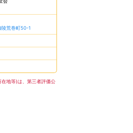
祉会
。
す。
陵荒巻町50-1
、です。
す。
す。
サイトの登録はありません。
所在地等)は、第三者評価公