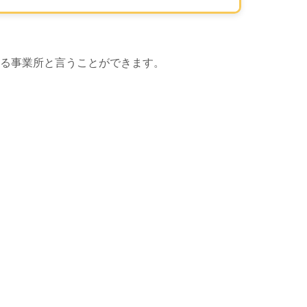
る事業所と言うことができます。
 Map による地図表示エリアです。この事業所の位置が、マップ
地図表示エリ