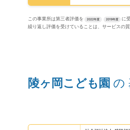
評価結果のPDFでのダウンロードエリアの読み
この事業所は第三者評価を
に
2022年度
2019年度
繰り返し評価を受けていることは、サービスの質
評価公表コンテンツの読み上げは以上です。
陵ヶ岡こども園
の
(タイトル)
事業所の基礎データを読み上げます。