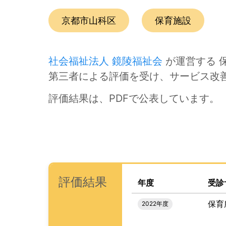
この事業所の所在エリアは、
です。
種別は
で
京都市山科区
保育施設
社会福祉法人 鏡陵福祉会
が運営する 
第三者による評価を受け、サービス改
評価結果は、PDFで公表しています。
次のコンテンツは第三者評価の説明のためのナビ
ナビゲーションリンクの読み上げは以上です。
次は事業所評価を公表するためのエリアです。
、この事業所の評価結果を
(タイトル)
評価結果
年度
受診
保育
2022年度