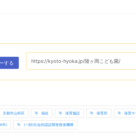
ップボードへコピーするためのユーティリティエリアです。ク
このページのURLは、
https://kyoto-hyoka.jp/陵ヶ岡こども園/
です。
ーする
表示するエリアです。関連ワードそれぞれは当サイトのカテゴ
京都市山科区
福祉
保育施設
保育所
保育サ
み上げは以上です。
4年)
(一財)社会的認証開発推進機構