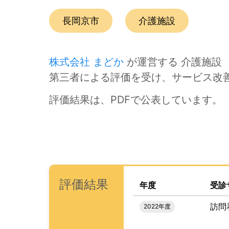
この事業所の所在エリアは、
です。
種別は
です。
長岡京市
介護施設
株式会社 まどか
が運営する 介護施設 
第三者による評価を受け、サービス改
評価結果は、PDFで公表しています。
次のコンテンツは第三者評価の説明のためのナビ
ナビゲーションリンクの読み上げは以上です。
次は事業所評価を公表するためのエリアです。
、この事業所の評価結果を
(タイトル)
評価結果
年度
受診
訪問
2022年度