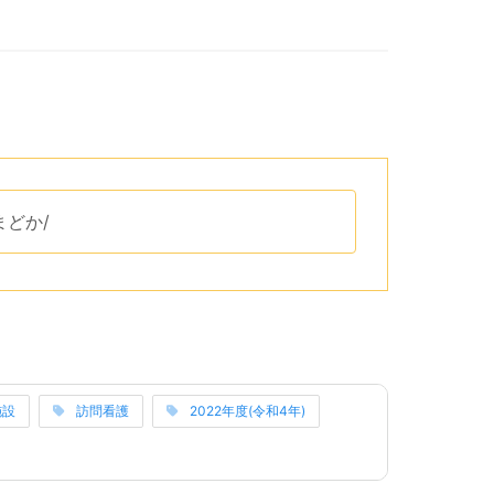
リップボードへコピーするためのボタンがあります。
ンまどか/
です。
リーのリンクになっています。
施設
訪問看護
2022年度(令和4年)