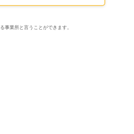
る事業所と言うことができます。
 Map による地図表示エリアです。この事業所の位置が、マップ
地図表示エリ