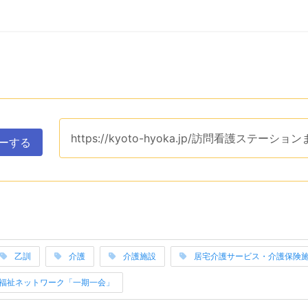
ップボードへコピーするためのユーティリティエリアです。ク
このページのURLは、
https://kyoto-hyoka.jp/訪問看護ステーショ
ーする
表示するエリアです。関連ワードそれぞれは当サイトのカテゴ
乙訓
介護
介護施設
居宅介護サービス・介護保険
み上げは以上です。
と福祉ネットワーク「一期一会」