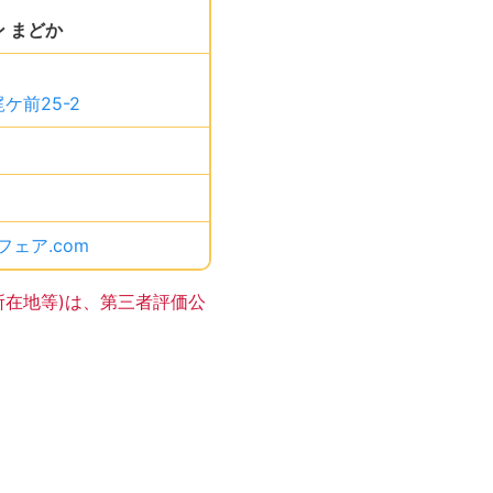
 まどか
、です。
ケ前25-2
、です。
す。
す。
ルフェア.com
、です。
所在地等)は、第三者評価公