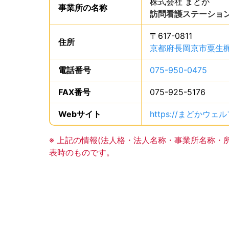
株式会社 まどか
。
事業所の
名称
は、
訪問看護ステーション
〒617-0811
住所
は、
京都府長岡京市粟生梶
電話番号
は、
075-950-0475
、で
FAX番号
は、
075-925-5176
、で
Webサイト
URLは、
https://まどかウェ
事業所の基礎データの読み上げは以上です。
※ 上記の情報(法人格・法人名称・事業所名称・
表時のものです。