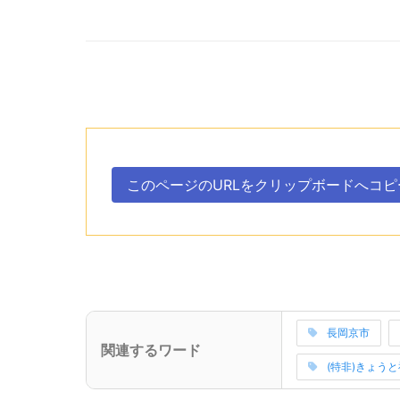
次のコンテンツはこのページのURLを、クリ
ボタン、
このページのURLを
クリップボードへ
コピ
。
次のコンテンツはこの事業所に関連するワードを
長岡京市
(サブタイトル)
関連するワード
関連ワードの読
(特非)きょう