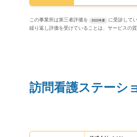
評価結果のPDFでのダウンロードエリアの読み
この事業所は第三者評価を
に受診して
2022年度
繰り返し評価を受けていることは、サービスの質
評価公表コンテンツの読み上げは以上です。
訪問看護ステーシ
(タイトル)
事業所の基礎データを読み上げます。