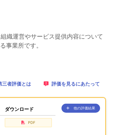
は、組織運営やサービス提供内容について
る事業所です。
れます。
1：
第三者評価とは
2：
評価を見るにあたって
他の評価結果
ダウンロード
、ここに過去の公表コンテンツを
が、あります。
PDF