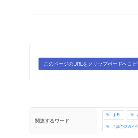
次のコンテンツはこのページのURLを、クリ
ボタン、
このページのURLを
クリップボードへ
コピ
。
次のコンテンツはこの事業所に関連するワードを
中丹
(サブタイトル)
関連するワード
関連ワードの読
介護予防通所