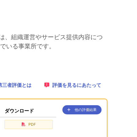
」 は、組織運営やサービス提供内容につ
でいる事業所です。
れます。
1：
第三者評価とは
2：
評価を見るにあたって
他の評価結果
ダウンロード
、ここに過去の公表コンテンツを
が、あります。
PDF