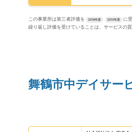
評価結果のPDFでのダウンロードエリアの読み
この事業所は第三者評価を
に
2018年度
2010年度
繰り返し評価を受けていることは、サービスの質
評価公表コンテンツの読み上げは以上です。
舞鶴市中デイサー
(タイトル)
事業所の基礎データを読み上げます。