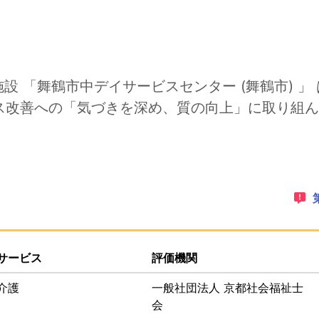
設 「舞鶴市中デイサービスセンター (舞鶴市) 
ス改善への「気づきを深め、質の向上」に取り組ん
ゲーションリンクです。このページ上にオーバーレイで表示さ
PDFでダウンロードすることができます。
サービス
評価機関
介護
一般社団法人 京都社会福祉士
会