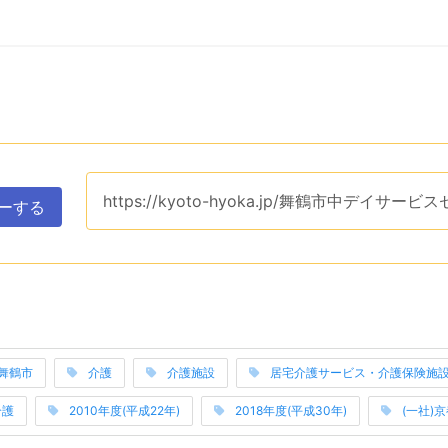
ップボードへコピーするためのユーティリティエリアです。ク
このページのURLは、
https://kyoto-hyoka.jp/舞鶴市中デイサービ
ーする
表示するエリアです。関連ワードそれぞれは当サイトのカテゴ
舞鶴市
介護
介護施設
居宅介護サービス・介護保険施
み上げは以上です。
介護
2010年度(平成22年)
2018年度(平成30年)
(一社)