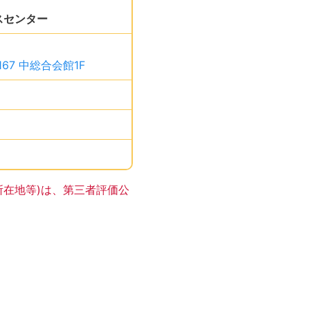
。
スセンター
、です。
67 中総合会館1F
、です。
す。
す。
サイトの登録はありません。
所在地等)は、第三者評価公