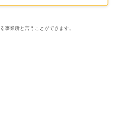
る事業所と言うことができます。
 Map による地図表示エリアです。この事業所の位置が、マップ
地図表示エリ