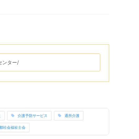
リップボードへコピーするためのボタンがあります。
スセンター/
です。
リーのリンクになっています。
設
介護予防サービス
通所介護
京都社会福祉士会