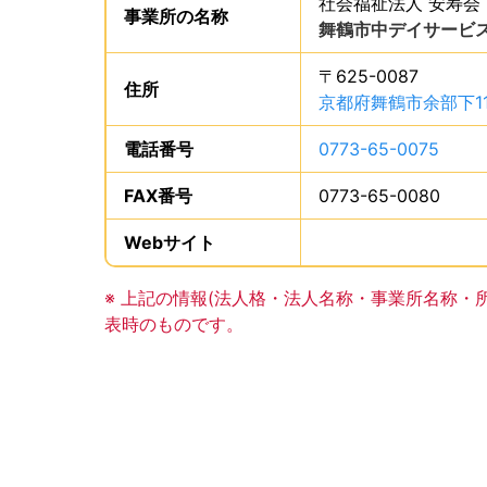
社会福祉法人 安寿会
事業所の
名称
は、
舞鶴市中デイサービ
〒625-0087
住所
は、
京都府舞鶴市余部下11
電話番号
は、
0773-65-0075
、で
FAX番号
は、
0773-65-0080
、で
Webサイト
、この事業所のWeb
事業所の基礎データの読み上げは以上です。
※ 上記の情報(法人格・法人名称・事業所名称・
表時のものです。