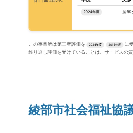
居宅
2024年度
評価結果のPDFでのダウンロードエリアの読み
この事業所は第三者評価を
に
2024年度
2015年度
繰り返し評価を受けていることは、サービスの質
評価公表コンテンツの読み上げは以上です。
綾部市社会福祉協議
(タイトル)