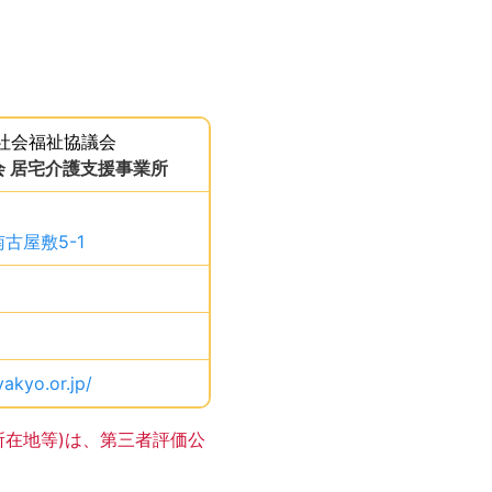
このエリアは Google
社会福祉協議会
。
 居宅介護支援事業所
、です。
古屋敷5-1
、です。
す。
す。
akyo.or.jp/
、です。
所在地等)は、第三者評価公