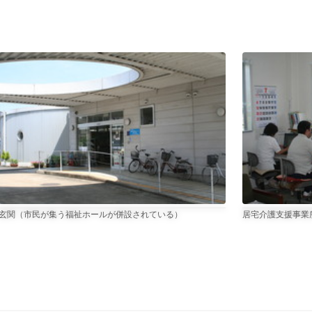
写真2枚目のキャプション、
玄関（市民が集う福祉ホールが併設されている）
写真3枚目のキャ
居宅介護支援事業