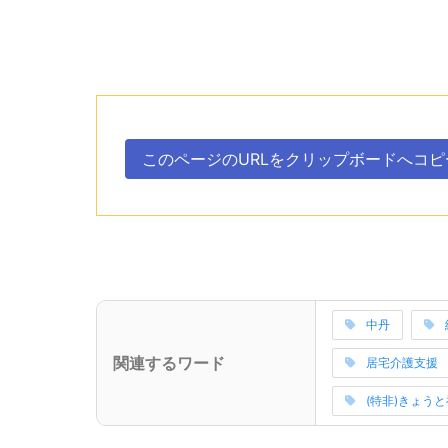
次のコンテンツはこのページのURLを、クリ
ボタン、
このページのURLを
クリップボードへ
コピ
。
次のコンテンツはこの事業所に関連するワードを
中丹
(サブタイトル)
関連するワード
居宅介護支援
関連ワードの読
(特非)きょう