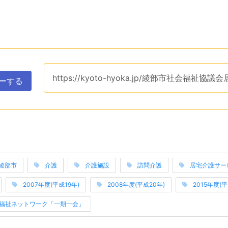
ップボードへコピーするためのユーティリティエリアです。ク
このページのURLは、
https://kyoto-hyoka.jp/綾部市社会福祉
ーする
表示するエリアです。関連ワードそれぞれは当サイトのカテゴ
綾部市
介護
介護施設
訪問介護
居宅介護サー
2007年度(平成19年)
2008年度(平成20年)
2015年度(平
み上げは以上です。
と福祉ネットワーク「一期一会」