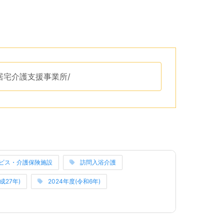
リップボードへコピーするためのボタンがあります。
協議会居宅介護支援事業所/
です。
リーのリンクになっています。
ビス・介護保険施設
訪問入浴介護
成27年)
2024年度(令和6年)