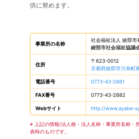
供に努めます。
事業所からのメッセージの読み上げは以上です。
事業所の基礎データを読み上げます。
社会福祉法人 綾部市
事業所の
名称
は、
綾部市社会福祉協議会
〒623-0012
住所
は、
京都府綾部市川糸町南
電話番号
は、
0773-43-2881
、で
FAX番号
は、
0773-43-2882
、で
Webサイト
URLは、
http://www.ayabe-sy
事業所の基礎データの読み上げは以上です。
※ 上記の情報(法人格・法人名称・事業所名称・
表時のものです。