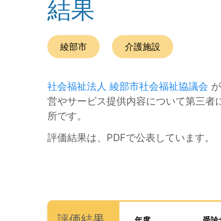
結果
この事業所の所在エリアは、
です。
種別は
です。
綾部市
介護施設
社会福祉法人 綾部市社会福祉協議会
が
営やサービス提供内容について第三者
所です。
評価結果は、PDFで公表しています。
次のコンテンツは第三者評価の説明のためのナビ
ナビゲーションリンクの読み上げは以上です。
次は事業所評価を公表するためのエリアです。
、この事業所の評価結果を
(タイトル)
評価結果
年度
受診