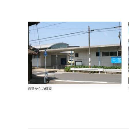
写真1枚目のキャプション、
市道からの概観