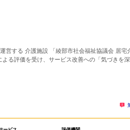
運営する 介護施設 「綾部市社会福祉協議会 居宅介
による評価を受け、サービス改善への「気づきを深
ゲーションリンクです。このページ上にオーバーレイで表示さ
PDFでダウンロードすることができます。
サービス
評価機関