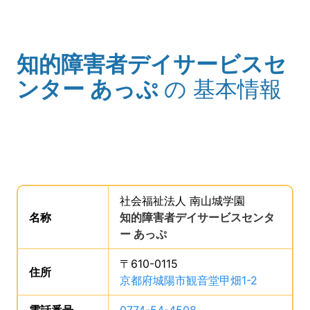
知的障害者デイサービスセ
(タイトル)
ンター あっぷ
の
基本情報
事業所の基礎データを読み上げます。
社会福祉法人 南山城学園
。
名称
は、
知的障害者デイサービスセンタ
ー あっぷ
、です。
〒610-0115
住所
は、
京都府城陽市観音堂甲畑1-2
、です。