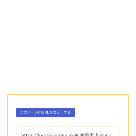
次のコンテンツはこのページのURLを、クリップボー
ボタン、
このページのURLを
コピーする
。
このページのURLは、
https://kyoto-hyoka.jp/知的障害者デイサ