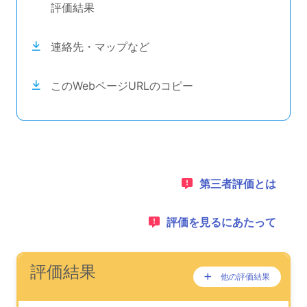
評価結果
連絡先・マップなど
このWebページURLのコピー
目次のナビゲーションリンクの読み上げは以上です。
次のコンテンツは第三者評価の説明のためのナビゲーショ
1：
第三者評価とは
2：
評価を見るにあたって
ナビゲーションリンクの読み上げは以上です。
次は事業所評価を公表するためのエリアです。
(タイトル)
評価結果
他の評価結果
ここに過去の公表
が、あります。