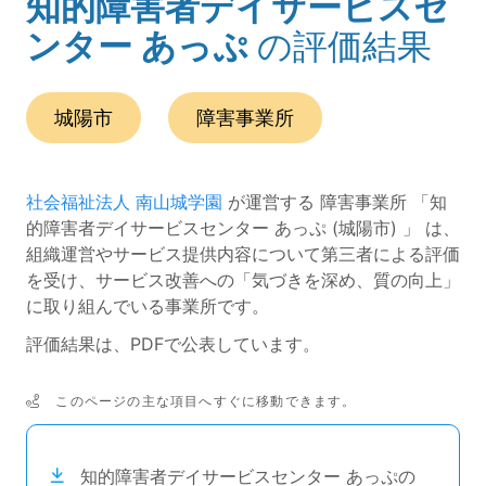
知的障害者デイサービスセ
(ページのタイトル)
ンター あっぷ
の評価結果
この事業所の所在エリアは、
です。
種別は
です。
城陽市
障害事業所
社会福祉法人 南山城学園
が運営する 障害事業所 「知
的障害者デイサービスセンター あっぷ (城陽市) 」 は、
組織運営やサービス提供内容について第三者による評価
を受け、サービス改善への「気づきを深め、質の向上」
に取り組んでいる事業所です。
評価結果は、PDFで公表しています。
このページの主な項目へすぐに移動できます。
次のコンテンツは目次ナビゲーションリンクです。
知的障害者デイサービスセンター あっぷの