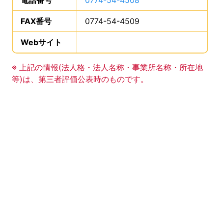
電話番号
は、
0774-54-4508
、です。
FAX番号
は、
0774-54-4509
、です。
Webサイト
、この事業所のWebサイトの登録は
事業所の基礎データの読み上げは以上です。
※ 上記の情報(法人格・法人名称・事業所名称・所在地
等)は、第三者評価公表時のものです。
このエリアは Google Map による地図表示エリアで
地