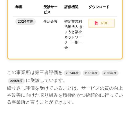
、この事業所の評価結果をPDFでダウンロードすること
年度
受診サー
評価機関
ダウンロード
ビス
2024年度
生活介護
特定非営利
PDF
活動法人 き
ょうと福祉
ネットワー
ク「一期一
会」
評価結果のPDFでのダウンロードエリアの読み上げは以上
この事業所は第三者評価を
2024年度
2021年度
2018年度
に受診しています。
2015年度
繰り返し評価を受けていることは、サービスの質の向上
や改善に向けた取り組みを積極的かつ継続的に行ってい
る事業所と言うことができます。
評価公表コンテンツの読み上げは以上です。