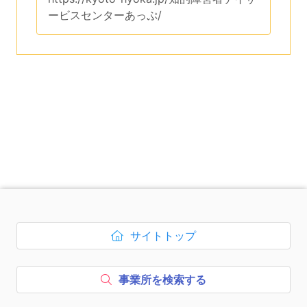
ービスセンターあっぷ/
です。
次のコンテンツはページのフッ
サイトトップ
ボタン1、
を開く
事業所を検索する
ボタン2、