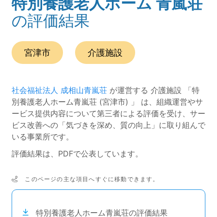
特別養護老人ホーム 青嵐荘
(ページのタイトル)
の評価結果
この事業所の所在エリアは、
です。
種別は
です。
宮津市
介護施設
社会福祉法人 成相山青嵐荘
が運営する 介護施設 「特
別養護老人ホーム青嵐荘 (宮津市) 」 は、組織運営やサ
ービス提供内容について第三者による評価を受け、サー
ビス改善への「気づきを深め、質の向上」に取り組んで
いる事業所です。
評価結果は、PDFで公表しています。
このページの主な項目へすぐに移動できます。
次のコンテンツは目次ナビゲーションリンクです。
特別養護老人ホーム青嵐荘の評価結果