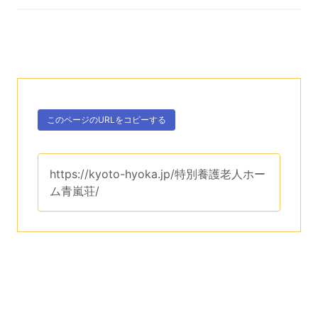
次のコンテンツはこのページのURLを、クリップボー
ボタン、
このページのURLを
コピーする
。
このページのURLは、
https://kyoto-hyoka.jp/特別養護老人ホー
ム青嵐荘/
です。