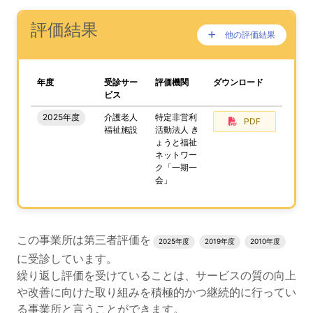
ナビゲーションリンクの読み上げは以上です。
次は事業所評価を公表するためのエリアです。
(タイトル)
評価結果
他の評価結果
ここに過去の公表
が、あります。
、この事業所の評価結果をPDFでダウンロードすること
年度
受診サー
評価機関
ダウンロード
ビス
2025年度
介護老人
特定非営利
PDF
福祉施設
活動法人 き
ょうと福祉
ネットワー
ク「一期一
会」
評価結果のPDFでのダウンロードエリアの読み上げは以上
この事業所は第三者評価を
2025年度
2019年度
2010年度
に受診しています。
繰り返し評価を受けていることは、サービスの質の向上
や改善に向けた取り組みを積極的かつ継続的に行ってい
る事業所と言うことができます。