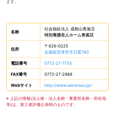
ます。
事業所からのメッセージの読み上げは以上です。
事業所の基礎データを読み上げます。
社会福祉法人 成相山青嵐荘
。
名称
は、
特別養護老人ホーム青嵐荘
、です。
〒626-0225
住所
は、
京都府宮津市字日置780
、です。
電話番号
は、
0772-27-1733
、です。
FAX番号
は、
0772-27-2988
、です。
Webサイト
URLは、
http://www.seiransou.jp/
、です。
事業所の基礎データの読み上げは以上です。
※ 上記の情報(法人格・法人名称・事業所名称・所在地
等)は、第三者評価公表時のものです。