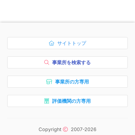
次のコンテンツはページのフッ
サイトトップ
ボタン1、
を開く
事業所を検索する
ボタン2、
事業所の方専用
ボタン3、
評価機関の方専用
ボタン4、
ナビゲーションリンクはここま
次のエリアはコピーライトの情
Copyright
2007-2026