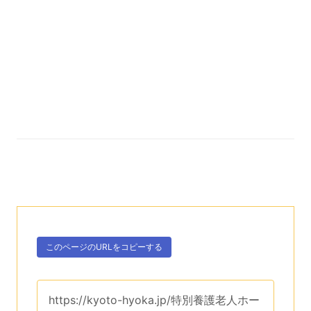
次のコンテンツはこのページのURLを、クリップボー
ボタン、
このページのURLを
コピーする
。
このページのURLは、
https://kyoto-hyoka.jp/特別養護老人ホー