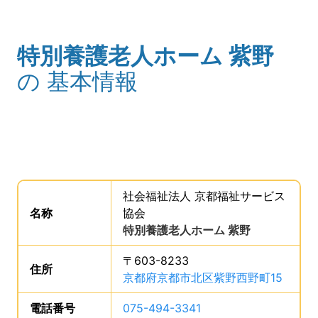
特別養護老人ホーム 紫野
(タイトル)
の
基本情報
事業所の基礎データを読み上げます。
社会福祉法人 京都福祉サービス
名称
は、
協会
。
特別養護老人ホーム 紫野
、です。
〒603-8233
住所
は、
京都府京都市北区紫野西野町15
、です
電話番号
は、
075-494-3341
、です。