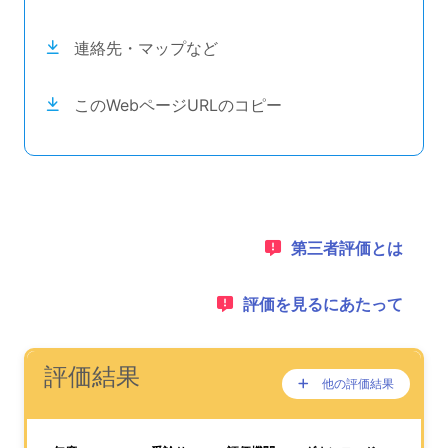
連絡先・マップなど
このWebページURLのコピー
目次のナビゲーションリンクの読み上げは以上です。
次のコンテンツは第三者評価の説明のためのナビゲーショ
1：
第三者評価とは
2：
評価を見るにあたって
ナビゲーションリンクの読み上げは以上です。
次は事業所評価を公表するためのエリアです。
(タイトル)
評価結果
他の評価結果
ここに過去の公表
が、あります。