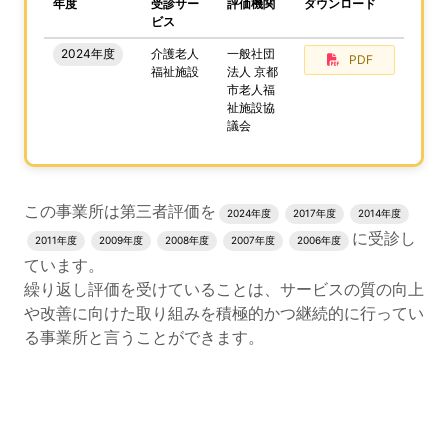
、この事業所の評価結果をPDFでダウンロードすること
年度
受診サー
評価機関
ダウンロード
ビス
2024年度
介護老人
一般社団
PDF
福祉施設
法人 京都
市老人福
祉施設協
議会
評価結果のPDFでのダウンロードエリアの読み上げは以上
この事業所は第三者評価を
2024年度
2017年度
2014年度
に受診し
2011年度
2009年度
2008年度
2007年度
2006年度
ています。
繰り返し評価を受けていることは、サービスの質の向上
や改善に向けた取り組みを積極的かつ継続的に行ってい
る事業所と言うことができます。
評価公表コンテンツの読み上げは以上です。