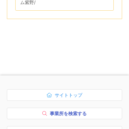
ム紫野/
です。
次のコンテンツはページのフッ
サイトトップ
ボタン1、
を開く
事業所を検索する
ボタン2、