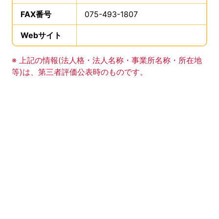
FAX番号
は、
075-493-1807
、です。
Webサイト
、この事業所のWebサイトの登録は
事業所の基礎データの読み上げは以上です。
※ 上記の情報(法人格・法人名称・事業所名称・所在地
等)は、第三者評価公表時のものです。
このエリアは Google Map による地図表示エリアで
地