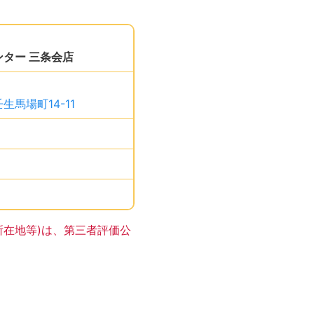
このエリアは Google
ター 三条会店
、です。
馬場町14-11
、です。
す。
。
サイトの登録はありません。
所在地等)は、第三者評価公