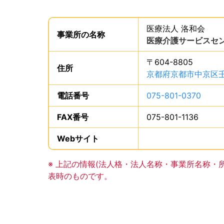
事業所の基礎データを読み上げます。
医療法人 洛和会
。
事業所の
名称
は、
医療介護サービスセン
〒604-8805
住所
は、
京都府京都市中京区壬生
電話番号
は、
075-801-0370
、で
FAX番号
は、
075-801-1136
、です
Webサイト
、この事業所のWeb
事業所の基礎データの読み上げは以上です。
※ 上記の情報(法人格・法人名称・事業所名称・
表時のものです。