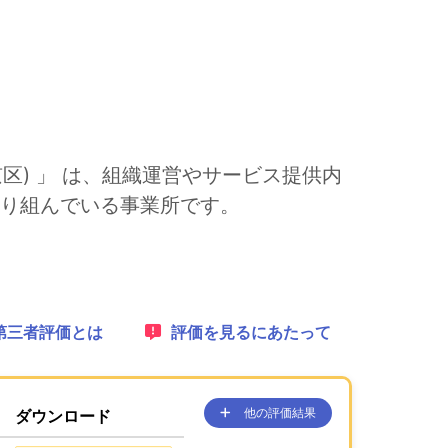
区) 」 は、組織運営やサービス提供内
り組んでいる事業所です。
れます。
1：
第三者評価とは
2：
評価を見るにあたって
他の評価結果
ダウンロード
、ここに過去の公表コンテンツを
が、あります。