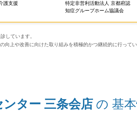
介護支援
特定非営利活動法人 京都府認
知症グループホーム協議会
上げは以上です。
受診しています。
の向上や改善に向けた取り組みを積極的かつ継続的に行ってい
センター 三条会店
の
基本