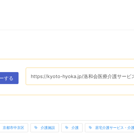
ップボードへコピーするためのユーティリティエリアです。ク
このページのURLは、
https://kyoto-hyoka.jp/洛和会医療介護
ーする
表示するエリアです。関連ワードそれぞれは当サイトのカテゴ
京都市中京区
介護施設
介護
居宅介護サービス・介