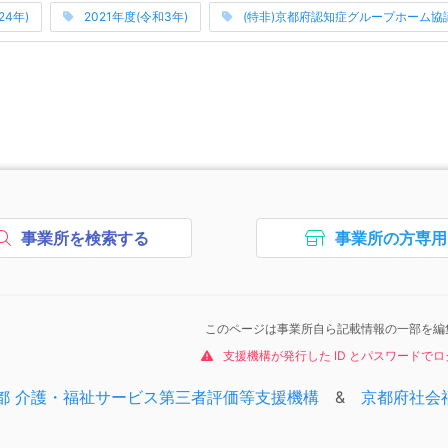
み上げは以上です。
24年)
2021年度(令和3年)
(特非)京都府認知症グループホーム協
次のコンテンツはページのフッ
事業所を検索する
事業所の方専用
ボタン2、
ボタン3
このページは事業所自ら記載情報の一部を編
支援機構が発行した ID とパスワードで
次のエリアはコピーライトの情
都 介護・福祉サービス第三者評価等支援機構
&
京都府社会