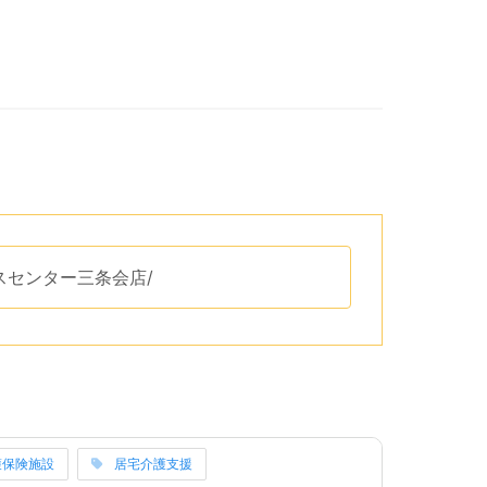
リップボードへコピーするためのボタンがあります。
サービスセンター三条会店/
です。
リーのリンクになっています。
護保険施設
居宅介護支援