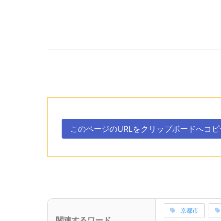
次のコンテンツはこのページのURLを、クリ
ボタン、
このページのURLを
クリップボードへ
コピ
。
次のコンテンツはこの事業所に関連するワードを
京都市
(サブタイトル)
関連するワード