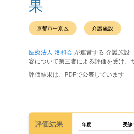
果
この事業所の所在エリアは、
です。
種別は
で
京都市中京区
介護施設
医療法人 洛和会
が運営する 介護施設 
容について第三者による評価を受け、
評価結果は、PDFで公表しています。
次のコンテンツは第三者評価の説明のためのナビ
ナビゲーションリンクの読み上げは以上です。
次は事業所評価を公表するためのエリアです。
、この事業所の評価結果を
(タイトル)
評価結果
年度
受診