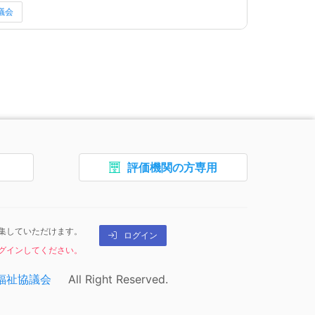
議会
ターです。フッターのエリアには、トップページを開くなどの
評価機関の方専用
、
ボタン4、
集していただけます。
ログイン
ログインしてください。
このページの編集を行うためのリン
報です。
福祉協議会
All Right Reserved.