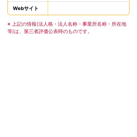
Webサイト
、この事業所のWebサイトの登録は
事業所の基礎データの読み上げは以上です。
※ 上記の情報(法人格・法人名称・事業所名称・所在地
等)は、第三者評価公表時のものです。
このエリアは Google Map による地図表示エリアで
地