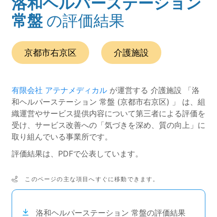
洛和ヘルパーステーション
(ページのタイトル)
常盤
の評価結果
この事業所の所在エリアは、
です。
種別は
です。
京都市右京区
介護施設
有限会社 アテナメディカル
が運営する 介護施設 「洛
和ヘルパーステーション 常盤 (京都市右京区) 」 は、組
織運営やサービス提供内容について第三者による評価を
受け、サービス改善への「気づきを深め、質の向上」に
取り組んでいる事業所です。
評価結果は、PDFで公表しています。
このページの主な項目へすぐに移動できます。
次のコンテンツは目次ナビゲーションリンクです。
洛和ヘルパーステーション 常盤の評価結果