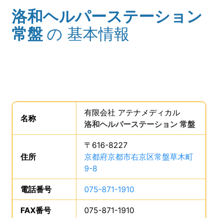
洛和ヘルパーステーション
(タイトル)
常盤
の
基本情報
事業所の基礎データを読み上げます。
有限会社 アテナメディカル
。
名称
は、
洛和ヘルパーステーション 常盤
、で
〒616-8227
住所
は、
京都府京都市右京区常盤草木町
9-8
、です。
電話番号
は、
075-871-1910
、です。
FAX番号
は、
075-871-1910
、です。