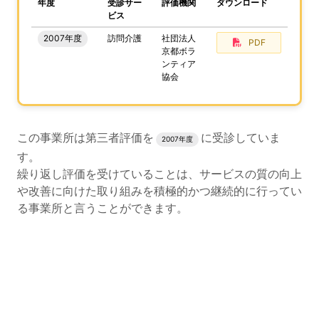
、この事業所の評価結果をPDFでダウンロードすること
年度
受診サー
評価機関
ダウンロード
ビス
2007年度
訪問介護
社団法人
PDF
京都ボラ
ンティア
協会
評価結果のPDFでのダウンロードエリアの読み上げは以上
この事業所は第三者評価を
に受診していま
2007年度
す。
繰り返し評価を受けていることは、サービスの質の向上
や改善に向けた取り組みを積極的かつ継続的に行ってい
る事業所と言うことができます。
評価公表コンテンツの読み上げは以上です。