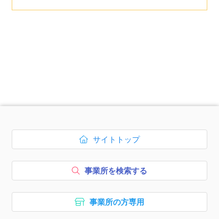
次のコンテンツはページのフッ
サイトトップ
ボタン1、
を開く
事業所を検索する
ボタン2、
事業所の方専用
ボタン3、