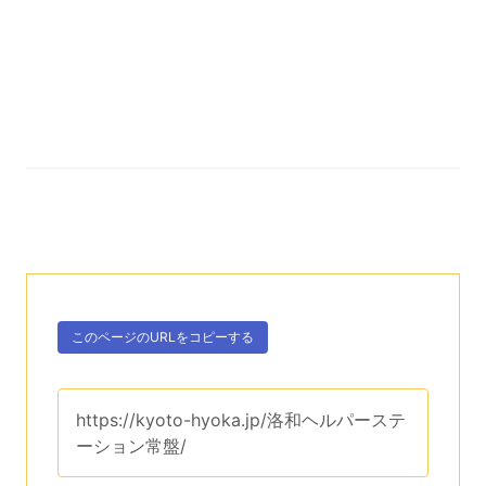
次のコンテンツはこのページのURLを、クリップボー
ボタン、
このページのURLを
コピーする
。
このページのURLは、
https://kyoto-hyoka.jp/洛和ヘルパーステ
ーション常盤/
です。