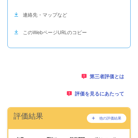
連絡先・マップなど
このWebページURLのコピー
目次のナビゲーションリンクの読み上げは以上です。
次のコンテンツは第三者評価の説明のためのナビゲーショ
1：
第三者評価とは
2：
評価を見るにあたって
ナビゲーションリンクの読み上げは以上です。
次は事業所評価を公表するためのエリアです。
(タイトル)
評価結果
他の評価結果
ここに過去の公表
が、あります。