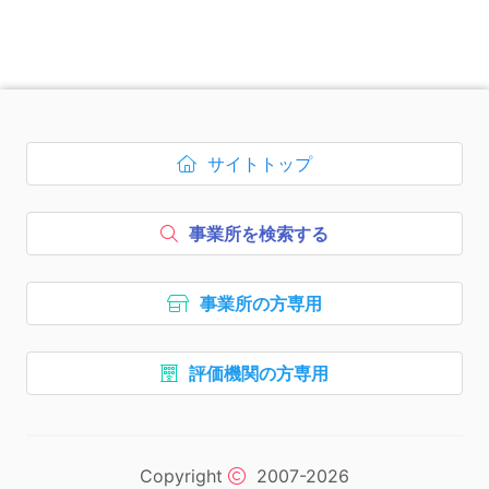
次のコンテンツはページのフッ
サイトトップ
ボタン1、
を開く
事業所を検索する
ボタン2、
事業所の方専用
ボタン3、
評価機関の方専用
ボタン4、
ナビゲーションリンクはここま
次のエリアはコピーライトの情
Copyright
2007-2026