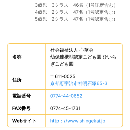
3歳児 3クラス 46名（1号認定含む）
4歳児 2クラス 47名（1号認定含む）
5歳児 2クラス 47名（1号認定含む）
事業所からのメッセージの読み上げは以上です。
事業所の基礎データを読み上げます。
社会福祉法人 心華会
。
名称
は、
幼保連携型認定こども園 ひいら
ぎこども園
、です。
〒611-0025
住所
は、
京都府宇治市神明石塚65-3
、です。
電話番号
は、
0774-44-0652
、です。
FAX番号
は、
0774-45-1731
、です。
Webサイト
URLは、
http：//www.shingekai.jp
、です。