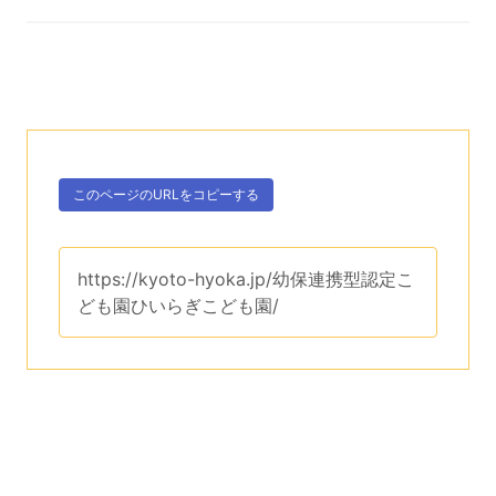
次のコンテンツはこのページのURLを、クリップボー
ボタン、
このページのURLを
コピーする
。
このページのURLは、
https://kyoto-hyoka.jp/幼保連携型認定こ
ども園ひいらぎこども園/
です。