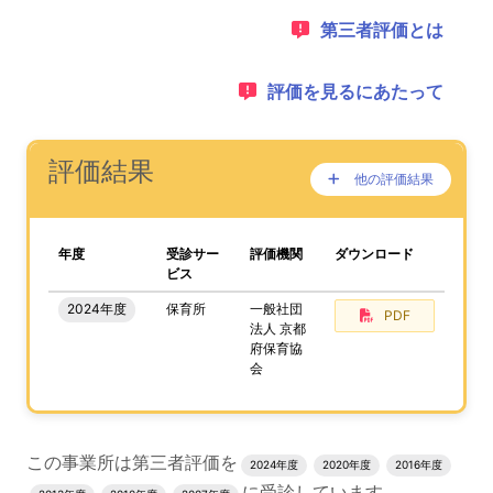
目次のナビゲーションリンクの読み上げは以上です。
次のコンテンツは第三者評価の説明のためのナビゲーショ
1：
第三者評価とは
2：
評価を見るにあたって
ナビゲーションリンクの読み上げは以上です。
次は事業所評価を公表するためのエリアです。
(タイトル)
評価結果
他の評価結果
ここに過去の公表
が、あります。
、この事業所の評価結果をPDFでダウンロードすること
年度
受診サー
評価機関
ダウンロード
ビス
2024年度
保育所
一般社団
PDF
法人 京都
府保育協
会
評価結果のPDFでのダウンロードエリアの読み上げは以上
この事業所は第三者評価を
2024年度
2020年度
2016年度
に受診しています。