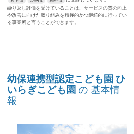
2013年度
2010年度
2007年度
繰り返し評価を受けていることは、サービスの質の向上
や改善に向けた取り組みを積極的かつ継続的に行ってい
る事業所と言うことができます。
評価公表コンテンツの読み上げは以上です。
幼保連携型認定こども園 ひ
(タイトル)
いらぎこども園
の
基本情
報