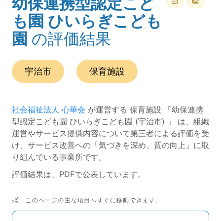
幼保連携型認定こど
(ページのタイトル)
も園 ひいらぎこども
園
の評価結果
この事業所の所在エリアは、
です。
種別は
です。
宇治市
保育施設
社会福祉法人 心華会
が運営する 保育施設 「幼保連携
型認定こども園 ひいらぎこども園 (宇治市) 」 は、組織
運営やサービス提供内容について第三者による評価を受
け、サービス改善への「気づきを深め、質の向上」に取
り組んでいる事業所です。
評価結果は、PDFで公表しています。
このページの主な項目へすぐに移動できます。
次のコンテンツは目次ナビゲーションリンクです。