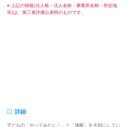
事業所の基礎データの読み上げは以上です。
※ 上記の情報(法人格・法人名称・事業所名称・所在地
等)は、第三者評価公表時のものです。
このエリアは Google Map による地図表示エリアで
地
(サブタイトル)
詳細
。
次のコンテンツは、この事業所のその他の情報エリアです
子どもの「やってみたい！」と「体験」を大切にしてい