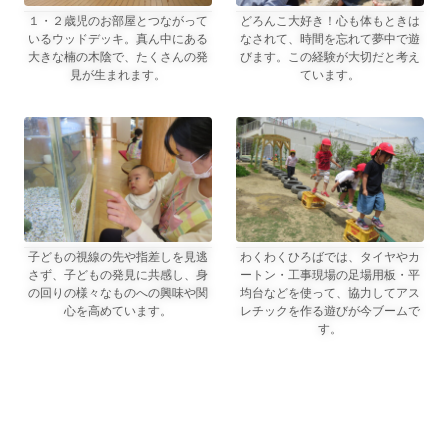
写真1枚目のキャプション、
１・２歳児のお部屋とつながって
写真2枚目のキャプション、
どろんこ大好き！心も体もときは
いるウッドデッキ。真ん中にある
なされて、時間を忘れて夢中で遊
大きな楠の木陰で、たくさんの発
びます。この経験が大切だと考え
見が生まれます。
ています。
写真3枚目のキャプション、
子どもの視線の先や指差しを見逃
写真4枚目のキャプション、
わくわくひろばでは、タイヤやカ
さず、子どもの発見に共感し、身
ートン・工事現場の足場用板・平
の回りの様々なものへの興味や関
均台などを使って、協力してアス
心を高めています。
レチックを作る遊びが今ブームで
す。