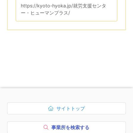
このページのURLは、
https://kyoto-hyoka.jp/就労支援センタ
ー・ヒューマンプラス/
です。
次のコンテンツはページのフッ
サイトトップ
ボタン1、
を開く
事業所を検索する
ボタン2、