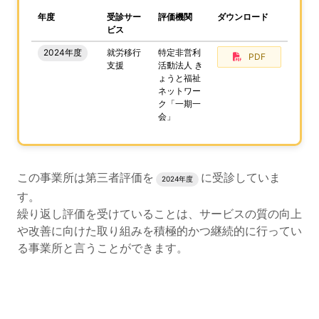
、この事業所の評価結果をPDFでダウンロードすること
年度
受診サー
評価機関
ダウンロード
ビス
2024年度
就労移行
特定非営利
PDF
支援
活動法人 き
ょうと福祉
ネットワー
ク「一期一
会」
評価結果のPDFでのダウンロードエリアの読み上げは以上
この事業所は第三者評価を
に受診していま
2024年度
す。
繰り返し評価を受けていることは、サービスの質の向上
や改善に向けた取り組みを積極的かつ継続的に行ってい
る事業所と言うことができます。
評価公表コンテンツの読み上げは以上です。