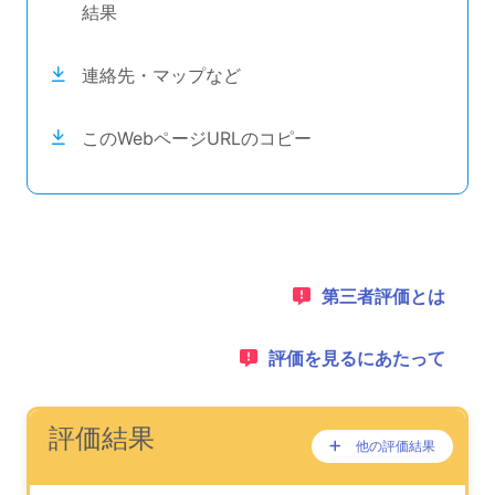
結果
連絡先・マップなど
このWebページURLのコピー
目次のナビゲーションリンクの読み上げは以上です。
次のコンテンツは第三者評価の説明のためのナビゲーショ
1：
第三者評価とは
2：
評価を見るにあたって
ナビゲーションリンクの読み上げは以上です。
次は事業所評価を公表するためのエリアです。
(タイトル)
評価結果
他の評価結果
ここに過去の公表
が、あります。