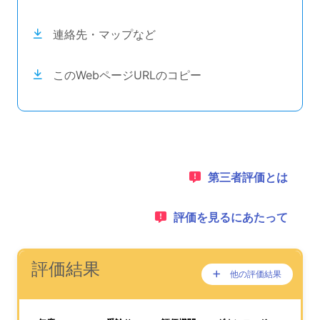
連絡先・マップなど
このWebページURLのコピー
目次のナビゲーションリンクの読み上げは以上です。
次のコンテンツは第三者評価の説明のためのナビゲーショ
1：
第三者評価とは
2：
評価を見るにあたって
ナビゲーションリンクの読み上げは以上です。
次は事業所評価を公表するためのエリアです。
(タイトル)
評価結果
他の評価結果
ここに過去の公表
が、あります。