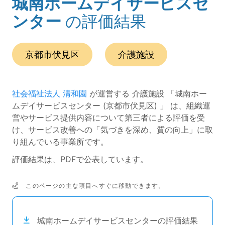
城南ホームデイサービスセ
(ページのタイトル)
ンター
の評価結果
この事業所の所在エリアは、
です。
種別は
です。
京都市伏見区
介護施設
社会福祉法人 清和園
が運営する 介護施設 「城南ホー
ムデイサービスセンター (京都市伏見区) 」 は、組織運
営やサービス提供内容について第三者による評価を受
け、サービス改善への「気づきを深め、質の向上」に取
り組んでいる事業所です。
評価結果は、PDFで公表しています。
このページの主な項目へすぐに移動できます。
次のコンテンツは目次ナビゲーションリンクです。
城南ホームデイサービスセンターの評価結果