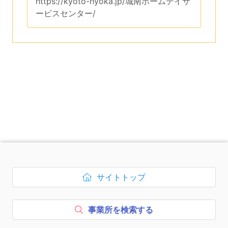
このページのURLは、
https://kyoto-hyoka.jp/城南ホームデイサ
ービスセンター/
です。
次のコンテンツはページのフッ
サイトトップ
ボタン1、
を開く
事業所を検索する
ボタン2、