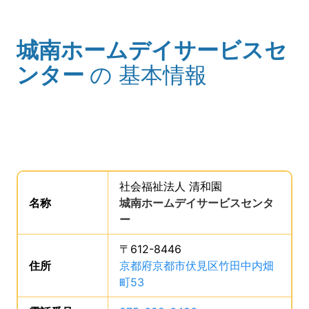
城南ホームデイサービスセ
(タイトル)
ンター
の
基本情報
事業所の基礎データを読み上げます。
社会福祉法人 清和園
。
名称
は、
城南ホームデイサービスセンタ
ー
、です。
〒612-8446
住所
は、
京都府京都市伏見区竹田中内畑
町53
、です。