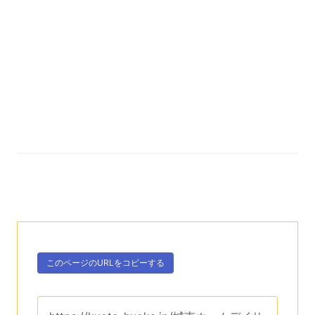
次のコンテンツはこのページのURLを、クリップボー
ボタン、
このページのURLを
コピーする
。