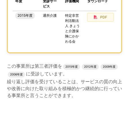
、この事業所の評価結果をPDFでダウンロードすること
年度
受診サー
評価機関
ダウンロード
ビス
2015年度
通所介護
特定非営
PDF
利活動法
人 きょう
と介護保
険にかか
わる会
評価結果のPDFでのダウンロードエリアの読み上げは以上
この事業所は第三者評価を
2015年度
2012年度
2009年度
に受診しています。
2006年度
繰り返し評価を受けていることは、サービスの質の向上
や改善に向けた取り組みを積極的かつ継続的に行ってい
る事業所と言うことができます。
評価公表コンテンツの読み上げは以上です。