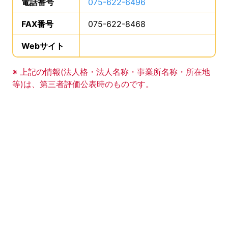
電話番号
は、
075-622-6496
、です。
FAX番号
は、
075-622-8468
、です。
Webサイト
、この事業所のWebサイトの登録は
事業所の基礎データの読み上げは以上です。
※ 上記の情報(法人格・法人名称・事業所名称・所在地
等)は、第三者評価公表時のものです。
このエリアは Google Map による地図表示エリアで
地