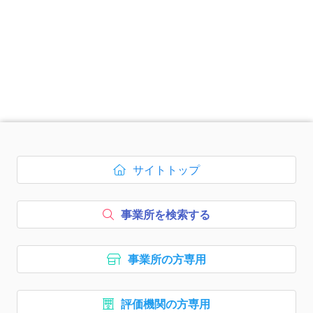
次のコンテンツはページのフッ
サイトトップ
ボタン1、
を開く
事業所を検索する
ボタン2、
事業所の方専用
ボタン3、
評価機関の方専用
ボタン4、