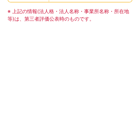
事業所の基礎データの読み上げは以上です。
※ 上記の情報(法人格・法人名称・事業所名称・所在地
等)は、第三者評価公表時のものです。
このエリアは Google Map による地図表示エリアで
地