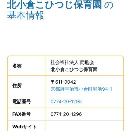
北小倉こひつじ保育園
の
(タイトル)
基本情報
事業所の基礎データを読み上げます。
社会福祉法人 同胞会
。
名称
は、
北小倉こひつじ保育園
、です。
〒611-0042
住所
は、
京都府宇治市小倉町堀池94-1
、です。
電話番号
は、
0774-20-1295
、です。
FAX番号
は、
0774-20-1296
、です。
Webサイト
、この事業所のWebサイトの登録は