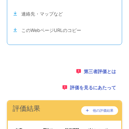
連絡先・マップなど
このWebページURLのコピー
目次のナビゲーションリンクの読み上げは以上です。
次のコンテンツは第三者評価の説明のためのナビゲーショ
1：
第三者評価とは
2：
評価を見るにあたって
ナビゲーションリンクの読み上げは以上です。
次は事業所評価を公表するためのエリアです。
(タイトル)
評価結果
他の評価結果
ここに過去の公表
が、あります。