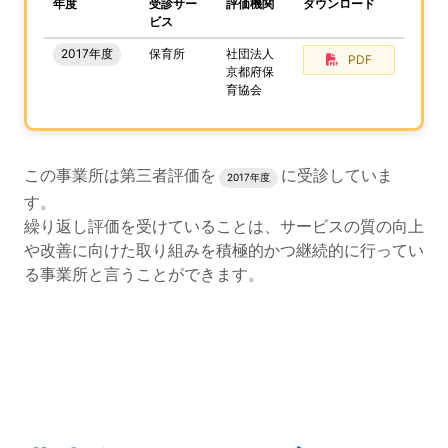
、この事業所の評価結果をPDFでダウンロードすること
年度
受診サー
評価機関
ダウンロード
ビス
2017年度
保育所
社団法人
PDF
京都府保
育協会
評価結果のPDFでのダウンロードエリアの読み上げは以上
この事業所は第三者評価を
に受診していま
2017年度
す。
繰り返し評価を受けていることは、サービスの質の向上
や改善に向けた取り組みを積極的かつ継続的に行ってい
る事業所と言うことができます。
評価公表コンテンツの読み上げは以上です。