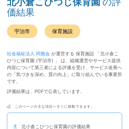
北小倉こひつじ保育園
の評
(ページのタイトル)
価結果
この事業所の所在エリアは、
です。
種別は
です。
宇治市
保育施設
社会福祉法人 同胞会
が運営する 保育施設 「北小倉こ
ひつじ保育園 (宇治市) 」 は、組織運営やサービス提供
内容について第三者による評価を受け、サービス改善へ
の「気づきを深め、質の向上」に取り組んでいる事業所
です。
評価結果は、PDFで公表しています。
このページの主な項目へすぐに移動できます。
次のコンテンツは目次ナビゲーションリンクです。
北小倉こひつじ保育園の評価結果