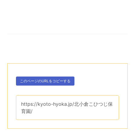
次のコンテンツはこのページのURLを、クリップボー
ボタン、
このページのURLを
コピーする
。
このページのURLは、
https://kyoto-hyoka.jp/北小倉こひつじ保
育園/
です。