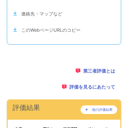
連絡先・マップなど
このWebページURLのコピー
目次のナビゲーションリンクの読み上げは以上です。
次のコンテンツは第三者評価の説明のためのナビゲーショ
1：
第三者評価とは
2：
評価を見るにあたって
ナビゲーションリンクの読み上げは以上です。
次は事業所評価を公表するためのエリアです。
(タイトル)
評価結果
他の評価結果
ここに過去の公表
が、あります。