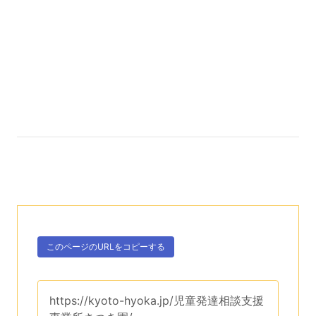
次のコンテンツはこのページのURLを、クリップボー
ボタン、
このページのURLを
コピーする
。
このページのURLは、
https://kyoto-hyoka.jp/児童発達相談支援