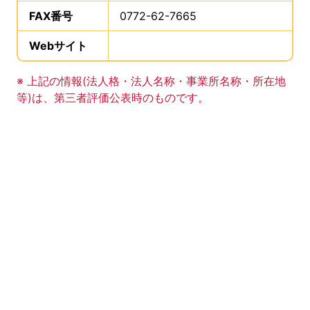
FAX番号
は、
0772-62-7665
、です。
Webサイト
、この事業所のWebサイトの登録は
事業所の基礎データの読み上げは以上です。
※ 上記の情報(法人格・法人名称・事業所名称・所在地
等)は、第三者評価公表時のものです。
このエリアは Google Map による地図表示エリアで
地