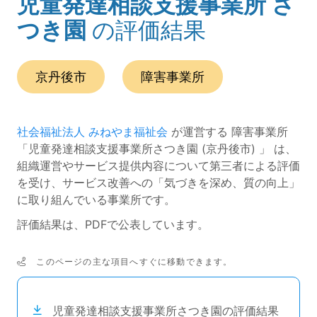
児童発達相談支援事業所 さ
(ページのタイトル)
つき園
の評価結果
この事業所の所在エリアは、
です。
種別は
です。
京丹後市
障害事業所
社会福祉法人 みねやま福祉会
が運営する 障害事業所
「児童発達相談支援事業所さつき園 (京丹後市) 」 は、
組織運営やサービス提供内容について第三者による評価
を受け、サービス改善への「気づきを深め、質の向上」
に取り組んでいる事業所です。
評価結果は、PDFで公表しています。
このページの主な項目へすぐに移動できます。
次のコンテンツは目次ナビゲーションリンクです。
児童発達相談支援事業所さつき園の評価結果