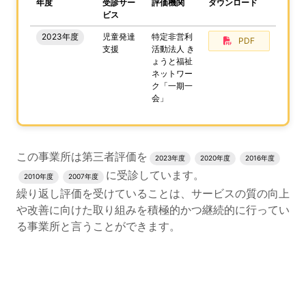
、この事業所の評価結果をPDFでダウンロードすること
年度
受診サー
評価機関
ダウンロード
ビス
2023年度
児童発達
特定非営利
PDF
支援
活動法人 き
ょうと福祉
ネットワー
ク「一期一
会」
評価結果のPDFでのダウンロードエリアの読み上げは以上
この事業所は第三者評価を
2023年度
2020年度
2016年度
に受診しています。
2010年度
2007年度
繰り返し評価を受けていることは、サービスの質の向上
や改善に向けた取り組みを積極的かつ継続的に行ってい
る事業所と言うことができます。
評価公表コンテンツの読み上げは以上です。