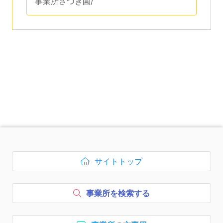
事業所さつき園/
です。
次のコンテンツはページのフッ
サイトトップ
ボタン1、
を開く
事業所を検索する
ボタン2、