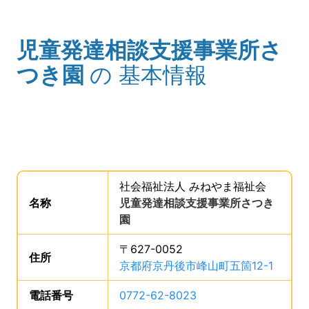
児童発達相談支援事業所さ
(タイトル)
つき園
の
基本情報
事業所の基礎データを読み上げます。
社会福祉法人 みねやま福祉会
。
名称
は、
児童発達相談支援事業所さつき
園
、です。
〒627-0052
住所
は、
京都府京丹後市峰山町五箇12-1
、です
電話番号
は、
0772-62-8023
、です。