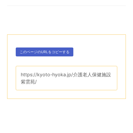
次のコンテンツはこのページのURLを、クリップボー
ボタン、
このページのURLを
コピーする
。
このページのURLは、
https://kyoto-hyoka.jp/介護老人保健施設
紫雲苑/
です。