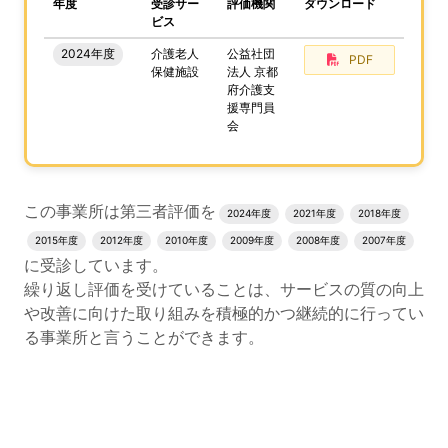
、この事業所の評価結果をPDFでダウンロードすること
年度
受診サー
評価機関
ダウンロード
ビス
2024年度
介護老人
公益社団
PDF
保健施設
法人 京都
府介護支
援専門員
会
評価結果のPDFでのダウンロードエリアの読み上げは以上
この事業所は第三者評価を
2024年度
2021年度
2018年度
2015年度
2012年度
2010年度
2009年度
2008年度
2007年度
に受診しています。
繰り返し評価を受けていることは、サービスの質の向上
や改善に向けた取り組みを積極的かつ継続的に行ってい
る事業所と言うことができます。
評価公表コンテンツの読み上げは以上です。