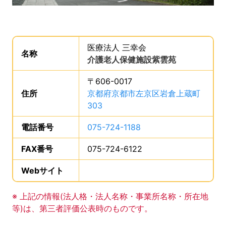
事業所の基礎データを読み上げます。
医療法人 三幸会
。
名称
は、
介護老人保健施設紫雲苑
、です。
〒606-0017
住所
は、
京都府京都市左京区岩倉上蔵町
303
、です。
電話番号
は、
075-724-1188
、です。
FAX番号
は、
075-724-6122
、です。
Webサイト
、この事業所のWebサイトの登録は
事業所の基礎データの読み上げは以上です。
※ 上記の情報(法人格・法人名称・事業所名称・所在地
等)は、第三者評価公表時のものです。