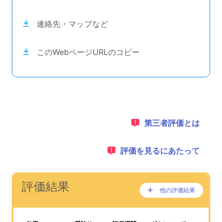
連絡先・マップなど
このWebページURLのコピー
目次のナビゲーションリンクの読み上げは以上です。
次のコンテンツは第三者評価の説明のためのナビゲーショ
1：
第三者評価とは
2：
評価を見るにあたって
ナビゲーションリンクの読み上げは以上です。
次は事業所評価を公表するためのエリアです。
(タイトル)
評価結果
他の評価結果
ここに過去の公表
が、あります。