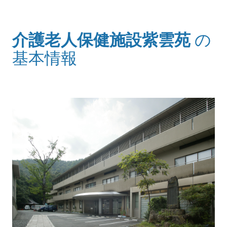
介護老人保健施設紫雲苑
の
(タイトル)
基本情報