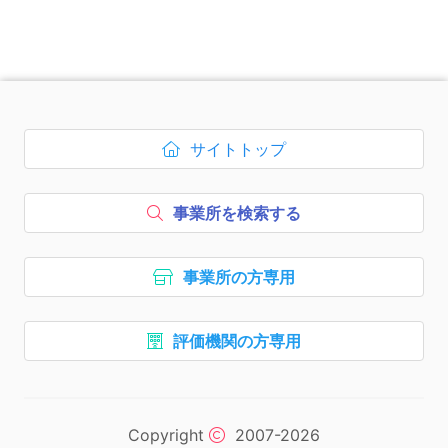
次のコンテンツはページのフッ
サイトトップ
ボタン1、
を開く
事業所を検索する
ボタン2、
事業所の方専用
ボタン3、
評価機関の方専用
ボタン4、
ナビゲーションリンクはここま
次のエリアはコピーライトの情
Copyright
2007-2026