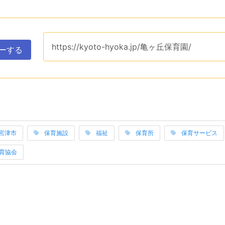
ップボードへコピーするためのユーティリティエリアです。ク
このページのURLは、
https://kyoto-hyoka.jp/亀ヶ丘保育園/
です。
ーする
表示するエリアです。関連ワードそれぞれは当サイトのカテゴ
宮津市
保育施設
福祉
保育所
保育サービス
み上げは以上です。
保育協会