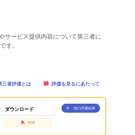
運営やサービス提供内容について第三者に
です。
れます。
1：
第三者評価とは
2：
評価を見るにあたって
他の評価結果
ダウンロード
、ここに過去の公表コンテンツを
が、あります。
PDF