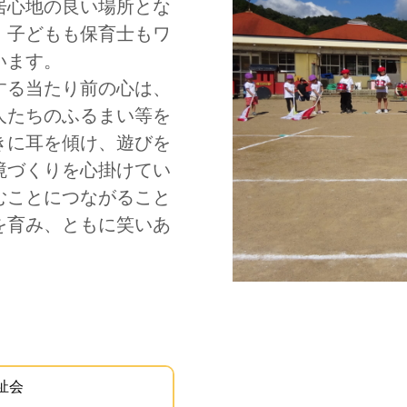
居心地の良い場所とな
、子どもも保育士もワ
います。
する当たり前の心は、
人たちのふるまい等を
きに耳を傾け、遊びを
境づくりを心掛けてい
むことにつながること
を育み、ともに笑いあ
。
このエリアは Google
祉会
。