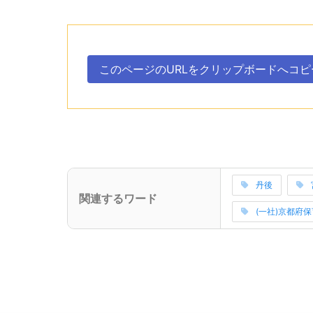
次のコンテンツはこのページのURLを、クリ
ボタン、
このページのURLを
クリップボードへ
コピ
。
次のコンテンツはこの事業所に関連するワードを
丹後
(サブタイトル)
関連するワード
関連ワードの読
(一社)京都府