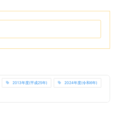
リップボードへコピーするためのボタンがあります。
リーのリンクになっています。
2013年度(平成25年)
2024年度(令和6年)