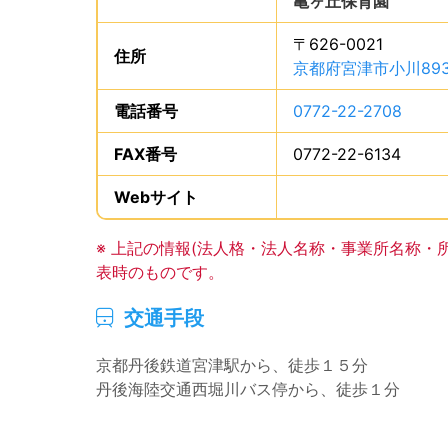
亀ヶ丘保育園
、です
〒626-0021
住所
は、
京都府宮津市小川89
電話番号
は、
0772-22-2708
、で
FAX番号
は、
0772-22-6134
、で
Webサイト
、この事業所のWeb
事業所の基礎データの読み上げは以上です。
※ 上記の情報(法人格・法人名称・事業所名称・
表時のものです。
(サブタイトル)
交通手段
。
京都丹後鉄道宮津駅から、徒歩１５分
丹後海陸交通西堀川バス停から、徒歩１分