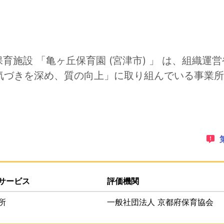
保育施設 「亀ヶ丘保育園 (宮津市) 」 は、組織
気づきを深め、質の向上」に取り組んでいる事業所
ゲーションリンクです。このページ上にオーバーレイで表示さ
PDFでダウンロードすることができます。
サービス
評価機関
所
一般社団法人 京都府保育協会