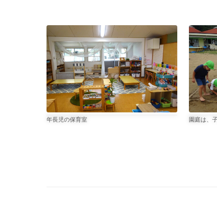
写真1枚目のキャプション、
年長児の保育室
写真2枚
園庭は、