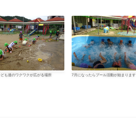
目のキャプション、
子ども達のワクワクが広がる場所
写真3枚目のキャプション、
7月になったらプール活動が始まります