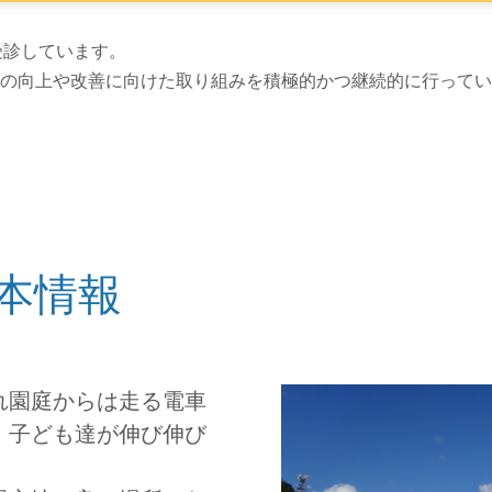
上げは以上です。
受診しています。
の向上や改善に向けた取り組みを積極的かつ継続的に行ってい
本情報
れ園庭からは走る電車
、子ども達が伸び伸び