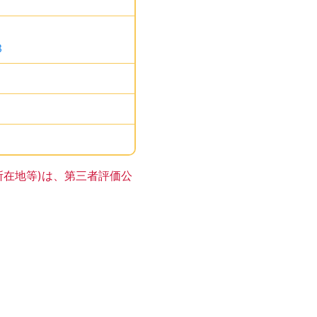
。
3
、です。
す。
す。
サイトの登録はありません。
所在地等)は、第三者評価公