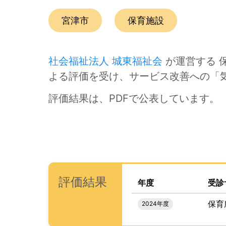
この事業所の所在エリアは、
です。
種別は
です。
宮津市
保育施設
社会福祉法人 城東福祉会
が運営する 
よる評価を受け、サービス改善への「
評価結果は、PDFで公表しています。
次のコンテンツは第三者評価の説明のためのナビ
ナビゲーションリンクの読み上げは以上です。
次は事業所評価を公表するためのエリアです。
、この事業所の評価結果を
(タイトル)
評価結果
年度
受診
保育
2024年度