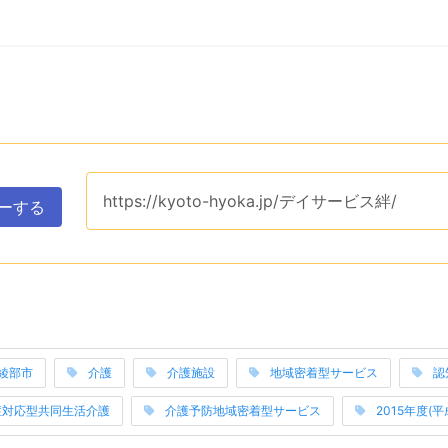
ップボードへコピーするためのユーティリティエリアです。ク
このページのURLは、
https://kyoto-hyoka.jp/デイサービス絆/
です。
ーする
表示するエリアです。関連ワードそれぞれは当サイトのカテゴ
綾部市
介護
介護施設
地域密着型サービス
認
み上げは以上です。
症対応型共同生活介護
介護予防地域密着型サービス
2015年度(平