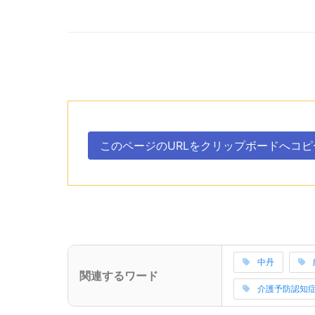
次のコンテンツはこのページのURLを、クリ
ボタン、
このページのURLを
クリップボードへ
コピ
。
次のコンテンツはこの事業所に関連するワードを
中丹
(サブタイトル)
関連するワード
関連ワードの読
介護予防認知