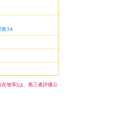
、です。
敷34
、です。
す。
す。
サイトの登録はありません。
所在地等)は、第三者評価公