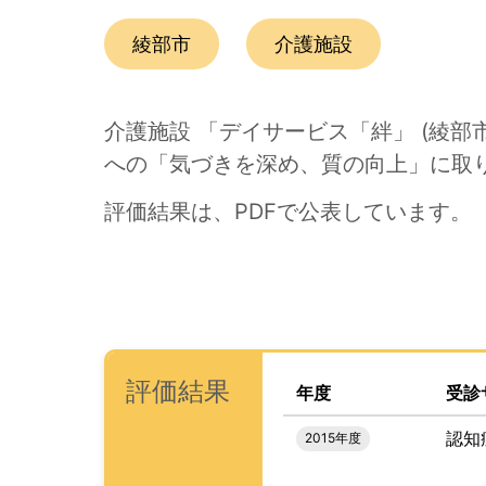
この事業所の所在エリアは、
です。
種別は
です。
綾部市
介護施設
介護施設 「デイサービス「絆」 (綾
への「気づきを深め、質の向上」に取
評価結果は、PDFで公表しています。
次のコンテンツは第三者評価の説明のためのナビ
ナビゲーションリンクの読み上げは以上です。
次は事業所評価を公表するためのエリアです。
、この事業所の評価結果を
(タイトル)
評価結果
年度
受診
認知
2015年度