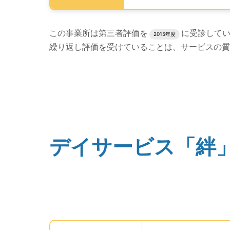
評価結果のPDFでのダウンロードエリアの読み
この事業所は第三者評価を
に受診して
2015年度
繰り返し評価を受けていることは、サービスの質
評価公表コンテンツの読み上げは以上です。
デイサービス「絆
(タイトル)
事業所の基礎データを読み上げます。