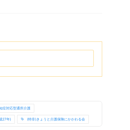
リップボードへコピーするためのボタンがあります。
リーのリンクになっています。
知症対応型通所介護
成27年)
(特非)きょうと介護保険にかかわる会