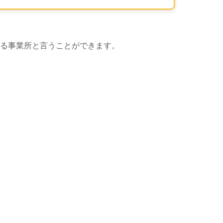
る事業所と言うことができます。
 Map による地図表示エリアです。この事業所の位置が、マップ
地図表示エリ