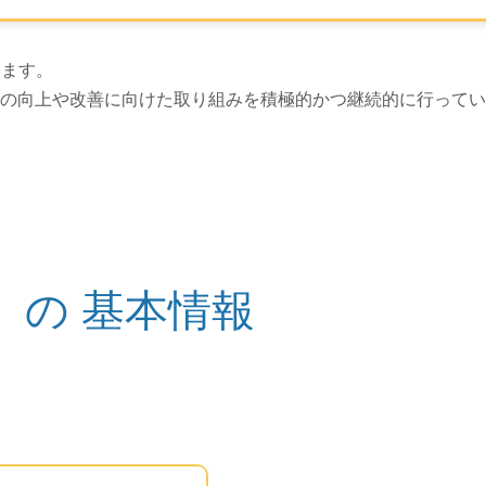
上げは以上です。
います。
の向上や改善に向けた取り組みを積極的かつ継続的に行ってい
」
の
基本情報
このエリアは Google