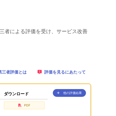
て第三者による評価を受け、サービス改善
れます。
1：
第三者評価とは
2：
評価を見るにあたって
他の評価結果
ダウンロード
、ここに過去の公表コンテンツを
が、あります。
PDF