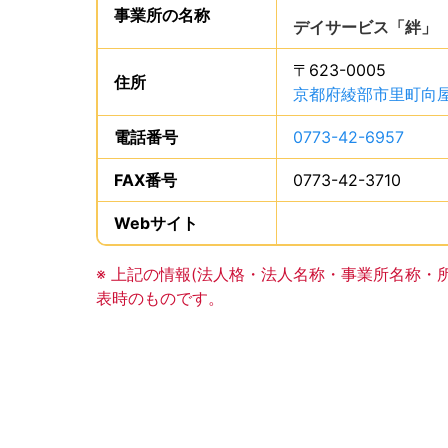
。
事業所の
名称
は、
デイサービス「絆」
〒623-0005
住所
は、
京都府綾部市里町向屋
電話番号
は、
0773-42-6957
、で
FAX番号
は、
0773-42-3710
、で
Webサイト
、この事業所のWeb
事業所の基礎データの読み上げは以上です。
※ 上記の情報(法人格・法人名称・事業所名称・
表時のものです。