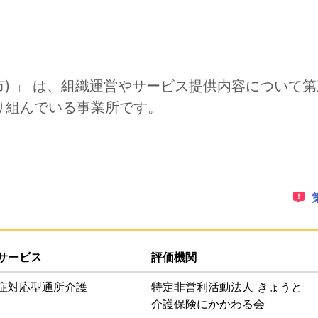
部市) 」 は、組織運営やサービス提供内容につい
り組んでいる事業所です。
ゲーションリンクです。このページ上にオーバーレイで表示さ
PDFでダウンロードすることができます。
サービス
評価機関
症対応型通所介護
特定非営利活動法人 きょうと
介護保険にかかわる会