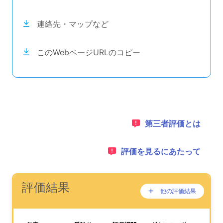
連絡先・マップなど
このWebページURLのコピー
目次のナビゲーションリンクの読み上げは以上です。
次のコンテンツは第三者評価の説明のためのナビゲーショ
1：
第三者評価とは
2：
評価を見るにあたって
ナビゲーションリンクの読み上げは以上です。
次は事業所評価を公表するためのエリアです。
(タイトル)
評価結果
他の評価結果
ここに過去の公表
が、あります。