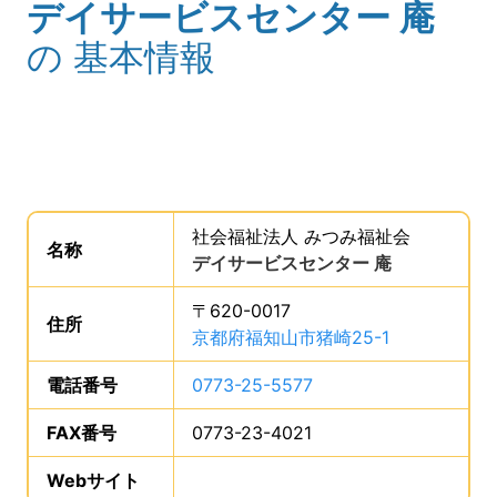
デイサービスセンター 庵
(タイトル)
の
基本情報
事業所の基礎データを読み上げます。
社会福祉法人 みつみ福祉会
。
名称
は、
デイサービスセンター 庵
、です。
〒620-0017
住所
は、
京都府福知山市猪崎25-1
、です。
電話番号
は、
0773-25-5577
、です。
FAX番号
は、
0773-23-4021
、です。
Webサイト
、この事業所のWebサイトの登録は