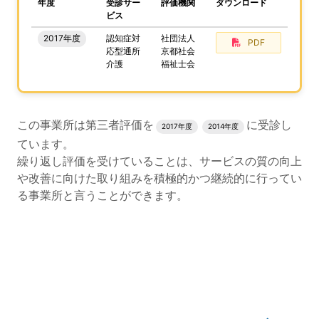
、この事業所の評価結果をPDFでダウンロードすること
年度
受診サー
評価機関
ダウンロード
ビス
2017年度
認知症対
社団法人
PDF
応型通所
京都社会
介護
福祉士会
評価結果のPDFでのダウンロードエリアの読み上げは以上
この事業所は第三者評価を
に受診し
2017年度
2014年度
ています。
繰り返し評価を受けていることは、サービスの質の向上
や改善に向けた取り組みを積極的かつ継続的に行ってい
る事業所と言うことができます。
評価公表コンテンツの読み上げは以上です。