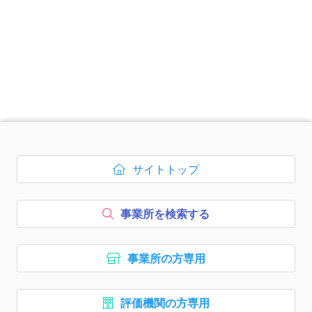
次のコンテンツはページのフッ
サイトトップ
ボタン1、
を開く
事業所を検索する
ボタン2、
事業所の方専用
ボタン3、
評価機関の方専用
ボタン4、