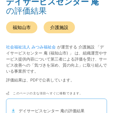
デイサービスセンター 庵
(ページのタイトル)
の評価結果
この事業所の所在エリアは、
です。
種別は
です。
福知山市
介護施設
社会福祉法人 みつみ福祉会
が運営する 介護施設 「デ
イサービスセンター 庵 (福知山市) 」 は、組織運営やサ
ービス提供内容について第三者による評価を受け、サー
ビス改善への「気づきを深め、質の向上」に取り組んで
いる事業所です。
評価結果は、PDFで公表しています。
このページの主な項目へすぐに移動できます。
次のコンテンツは目次ナビゲーションリンクです。
デイサービスセンター 庵の評価結果