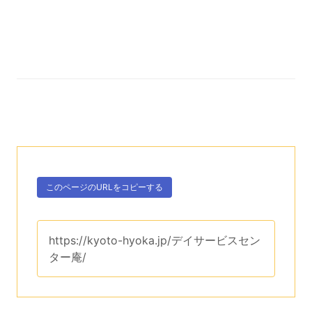
次のコンテンツはこのページのURLを、クリップボー
ボタン、
このページのURLを
コピーする
。
このページのURLは、
https://kyoto-hyoka.jp/デイサービスセン
ター庵/
です。