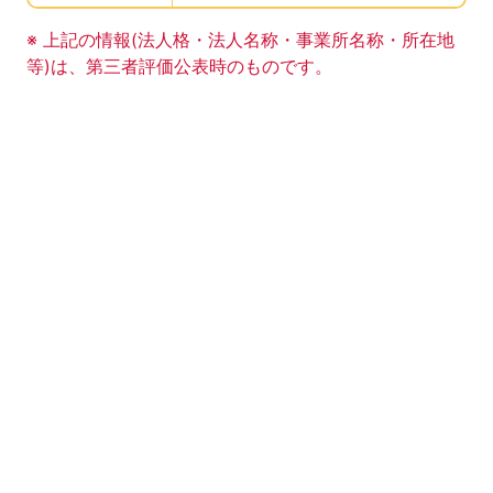
事業所の基礎データの読み上げは以上です。
※ 上記の情報(法人格・法人名称・事業所名称・所在地
等)は、第三者評価公表時のものです。
このエリアは Google Map による地図表示エリアで
地