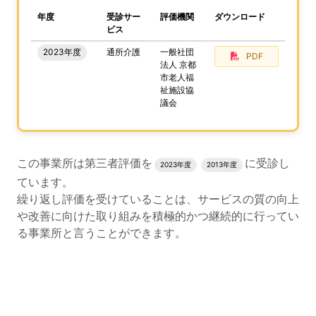
、この事業所の評価結果をPDFでダウンロードすること
年度
受診サー
評価機関
ダウンロード
ビス
2023年度
通所介護
一般社団
PDF
法人 京都
市老人福
祉施設協
議会
評価結果のPDFでのダウンロードエリアの読み上げは以上
この事業所は第三者評価を
に受診し
2023年度
2013年度
ています。
繰り返し評価を受けていることは、サービスの質の向上
や改善に向けた取り組みを積極的かつ継続的に行ってい
る事業所と言うことができます。
評価公表コンテンツの読み上げは以上です。