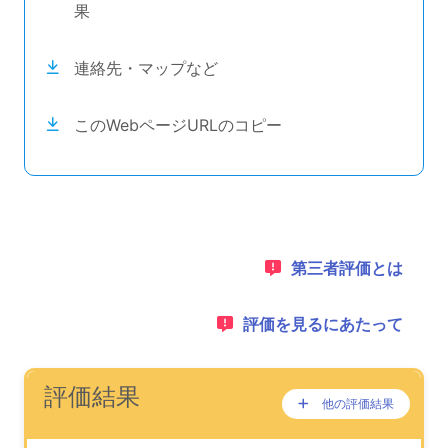
果
連絡先・マップなど
このWebページURLのコピー
目次のナビゲーションリンクの読み上げは以上です。
次のコンテンツは第三者評価の説明のためのナビゲーショ
1：
第三者評価とは
2：
評価を見るにあたって
ナビゲーションリンクの読み上げは以上です。
次は事業所評価を公表するためのエリアです。
(タイトル)
評価結果
他の評価結果
ここに過去の公表
が、あります。