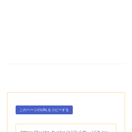
次のコンテンツはこのページのURLを、クリップボー
ボタン、
このページのURLを
コピーする
。