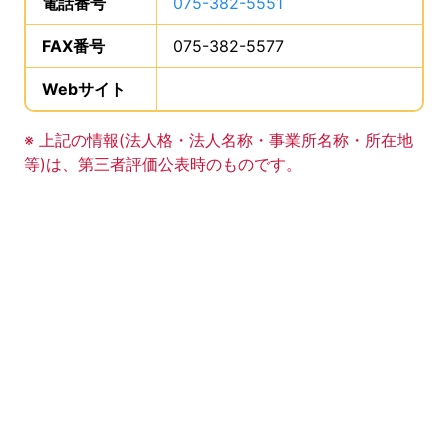
電話番号
は、
075-382-5551
、です。
FAX番号
は、
075-382-5577
、です。
Webサイト
、この事業所のWebサイトの登録は
事業所の基礎データの読み上げは以上です。
※ 上記の情報(法人格・法人名称・事業所名称・所在地
等)は、第三者評価公表時のものです。
このエリアは Google Map による地図表示エリアで
地