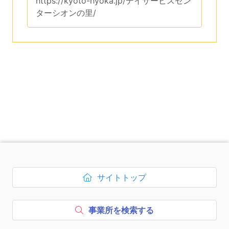
このページのURLは、
https://kyoto-hyoka.jp/デイサービスセン
ターシオンの里/
です。
次のコンテンツはページのフッ
サイトトップ
ボタン1、
を開く
事業所を検索する
ボタン2、