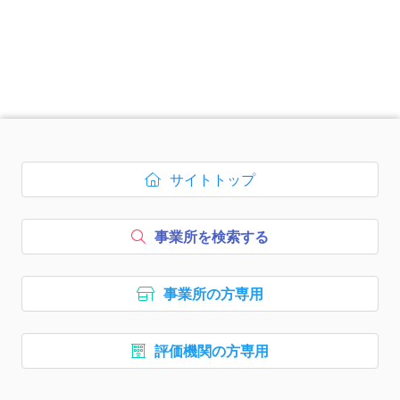
次のコンテンツはページのフッ
サイトトップ
ボタン1、
を開く
事業所を検索する
ボタン2、
事業所の方専用
ボタン3、
評価機関の方専用
ボタン4、
ナビゲーションリンクはここま