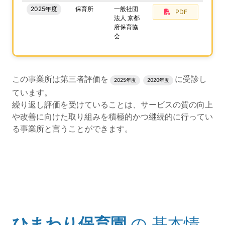
2025年度
保育所
一般社団
PDF
法人 京都
府保育協
会
評価結果のPDFでのダウンロードエリアの読み上げは以上
この事業所は第三者評価を
に受診し
2025年度
2020年度
ています。
繰り返し評価を受けていることは、サービスの質の向上
や改善に向けた取り組みを積極的かつ継続的に行ってい
る事業所と言うことができます。
評価公表コンテンツの読み上げは以上です。
ひまわり保育園
の
基本情
(タイトル)