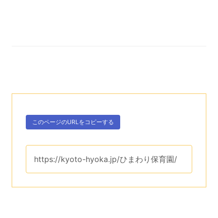
次のコンテンツはこのページのURLを、クリップボー
ボタン、
このページのURLを
コピーする
。
このページのURLは、
https://kyoto-hyoka.jp/ひまわり保育園/
です。