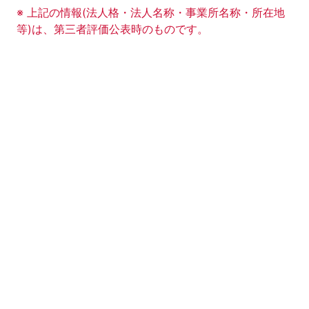
事業所の基礎データの読み上げは以上です。
※ 上記の情報(法人格・法人名称・事業所名称・所在地
等)は、第三者評価公表時のものです。
このエリアは Google Map による地図表示エリアで
地