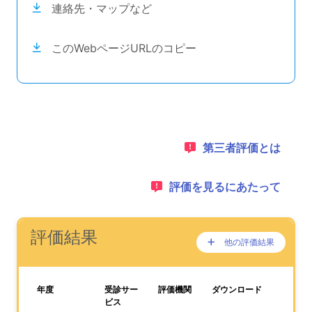
連絡先・マップなど
このWebページURLのコピー
目次のナビゲーションリンクの読み上げは以上です。
次のコンテンツは第三者評価の説明のためのナビゲーショ
1：
第三者評価とは
2：
評価を見るにあたって
ナビゲーションリンクの読み上げは以上です。
次は事業所評価を公表するためのエリアです。
(タイトル)
評価結果
他の評価結果
ここに過去の公表
が、あります。
、この事業所の評価結果をPDFでダウンロードすること
年度
受診サー
評価機関
ダウンロード
ビス