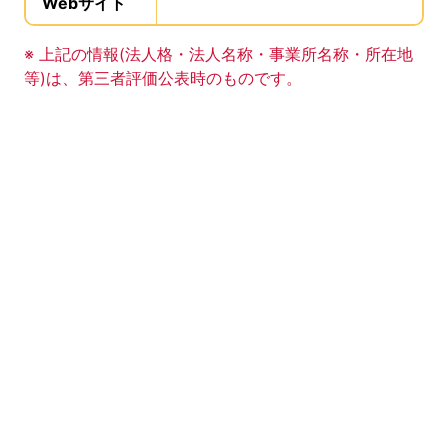
Webサイト
、この事業所のWebサイトの登録は
事業所の基礎データの読み上げは以上です。
※ 上記の情報(法人格・法人名称・事業所名称・所在地
等)は、第三者評価公表時のものです。
このエリアは Google Map による地図表示エリアで
地