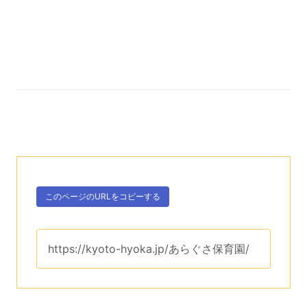
次のコンテンツはこのページのURLを、クリップボー
ボタン、
このページのURLを
コピーする
。
このページのURLは、
https://kyoto-hyoka.jp/あらぐさ保育園/
です。