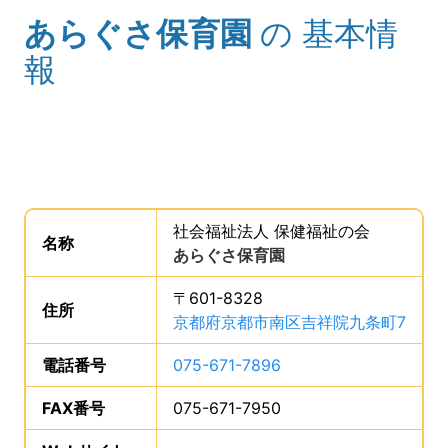
あらぐさ保育園
の
基本情
(タイトル)
報
事業所の基礎データを読み上げます。
社会福祉法人 保健福祉の会
。
名称
は、
あらぐさ保育園
、です。
〒601-8328
住所
は、
京都府京都市南区吉祥院九条町7
、で
電話番号
は、
075-671-7896
、です。
FAX番号
は、
075-671-7950
、です。