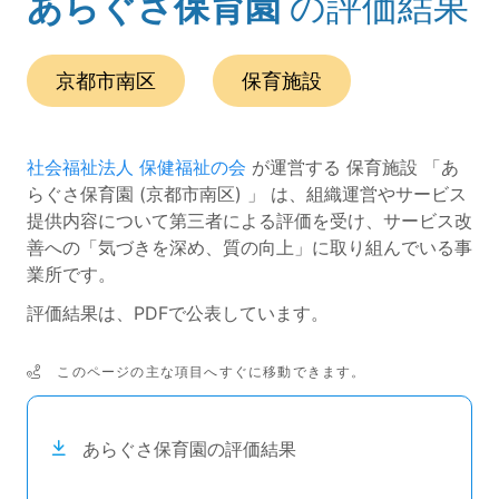
あらぐさ保育園
の評価結果
(ページのタイトル)
この事業所の所在エリアは、
です。
種別は
です。
京都市南区
保育施設
社会福祉法人 保健福祉の会
が運営する 保育施設 「あ
らぐさ保育園 (京都市南区) 」 は、組織運営やサービス
提供内容について第三者による評価を受け、サービス改
善への「気づきを深め、質の向上」に取り組んでいる事
業所です。
評価結果は、PDFで公表しています。
このページの主な項目へすぐに移動できます。
次のコンテンツは目次ナビゲーションリンクです。
あらぐさ保育園の評価結果