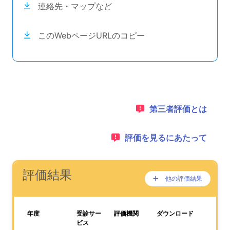
連絡先・マップなど
このWebページURLのコピー
目次のナビゲーションリンクの読み上げは以上です。
次のコンテンツは第三者評価の説明のためのナビゲーショ
1：
第三者評価とは
2：
評価を見るにあたって
ナビゲーションリンクの読み上げは以上です。
次は事業所評価を公表するためのエリアです。
(タイトル)
評価結果
他の評価結果
ここに過去の公表
が、あります。
、この事業所の評価結果をPDFでダウンロードすること
年度
受診サー
評価機関
ダウンロード
ビス