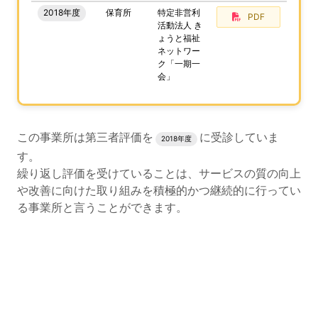
2018年度
保育所
特定非営利
PDF
活動法人 き
ょうと福祉
ネットワー
ク「一期一
会」
評価結果のPDFでのダウンロードエリアの読み上げは以上
この事業所は第三者評価を
に受診していま
2018年度
す。
繰り返し評価を受けていることは、サービスの質の向上
や改善に向けた取り組みを積極的かつ継続的に行ってい
る事業所と言うことができます。
評価公表コンテンツの読み上げは以上です。