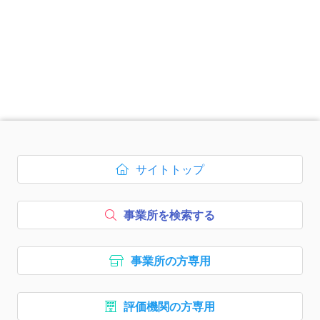
次のコンテンツはページのフッ
サイトトップ
ボタン1、
を開く
事業所を検索する
ボタン2、
事業所の方専用
ボタン3、
評価機関の方専用
ボタン4、